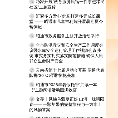
巧家开展“政务服务民宿一件事进移民
3
社区”主题宣传
汇聚多方爱心资源 打造多元成长课
4
堂 —— 昭通市儿童福利院开展暑期夏令
营侧记
昭通市政务服务主题开放活动举行
5
全市防汛救灾和安全生产工作调度会
6
议暨水库安全运行管理工作视频会议强
调 求实务实扎实落实防范措施 确保人民
群众生命财产安全
云南省第十七届运动会开幕 昭通代表
7
队携“20℃昭通”惊艳亮相
昭通市2026年暑假托管“共读一本
8
书”主题阅读活动圆满收官
文苑丨风拂乌蒙夏正好 山河一脉昭阳
9
春—— 一颗苹果的完整旅程与一方水土
的风物答案