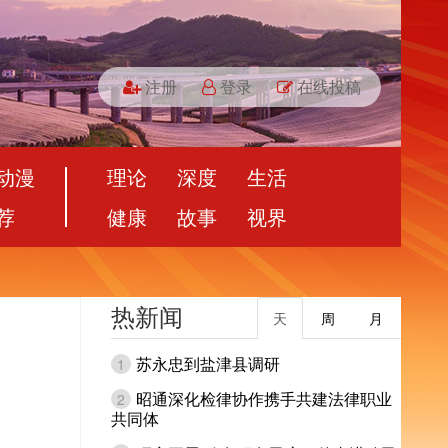
注册
登录
在线投稿
动漫
理论
深度
生活
荐
健康
故事
视界
热新闻
天
周
月
苏永忠到盐津县调研
1
昭通深化检律协作携手共建法律职业
2
共同体