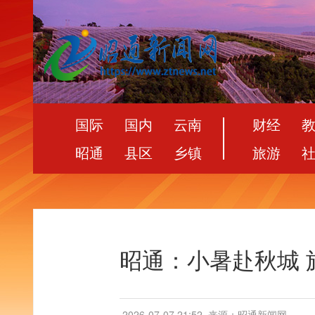
国际
国内
云南
财经
昭通
县区
乡镇
旅游
昭通：小暑赴秋城 
2026-07-07 21:52
来源：昭通新闻网