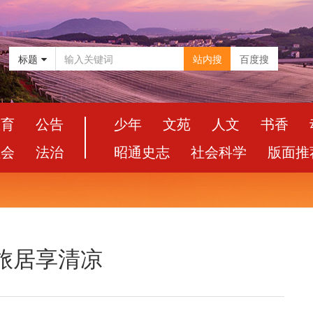
标题
站内搜
百度搜
教育
公告
少年
文苑
人文
书香
社会
法治
昭通史志
社会科学
版面推
旅居享清凉