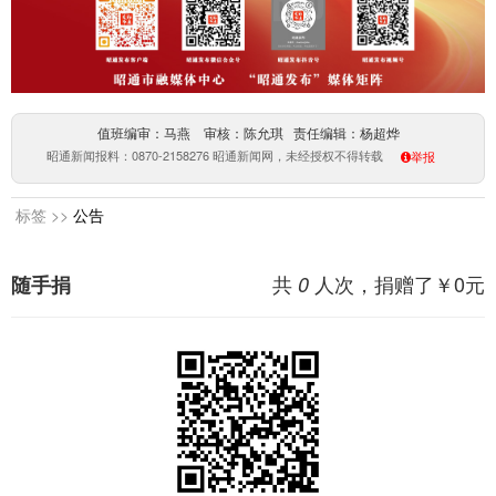
值班编审：马燕 审核：陈允琪 责任编辑：杨超烨
昭通新闻报料：0870-2158276 昭通新闻网，未经授权不得转载
举报
标签 >>
公告
共
人次，捐赠了￥
0
元
随手捐
0