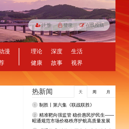
注册
登录
在线投稿
动漫
理论
深度
生活
荐
健康
故事
视界
热新闻
天
周
月
制胜丨第六集《联战联胜》
1
精准靶向强监管 稳价惠民护民生——
2
昭通规范市场价格秩序护航高质量发展