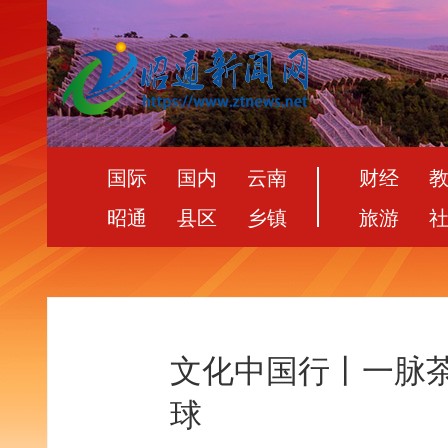
国际
国内
云南
财经
昭通
县区
乡镇
旅游
文化中国行丨一脉茶
球