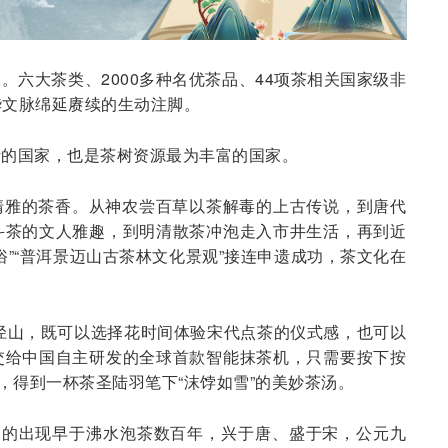
。六大茶类、2000多种名优茶品、44项茶相关国家级非
华文脉绵延赓续的生动注脚。
叶的国家，也是茶树资源最为丰富的国家。
清雅的茶香。从神农尝百草以茶解毒的上古传说，到唐代
斗茶的文人雅趣，到明清散茶冲泡走入市井生活，再到近
俗”“普洱景迈山古茶林文化景观”接连申遗成功，茶文化在
径山，既可以选择花时间体验宋代点茶的仪式感，也可以
交给中国自主研发的全球首款智能抹茶机，只需要按下按
，得到一杯茶圣陆羽笔下“沫饽如雪”的美妙茶汤。
它的出现早于沸水泡茶数百年，兴于唐、盛于宋，公元九