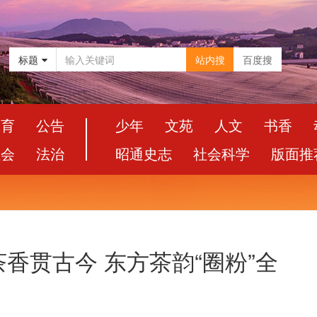
标题
站内搜
百度搜
教育
公告
少年
文苑
人文
书香
社会
法治
昭通史志
社会科学
版面推
香贯古今 东方茶韵“圈粉”全