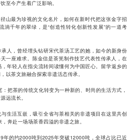
茶饮至今产生着广泛影响。
杭径山最为珍视的文化名片，如何在新时代把这张金字招
流淌千年的翠绿，是“创造性转化创新性发展”的一道考
传承人，曾经埋头钻研宋代茶汤工艺的她，如今的新身份
每天一座难求。陈金信是茶筅制作技艺代表性传承人，在
码，年轻人在指尖流转间读懂何为中国匠心。留学返乡的
间，以茶文旅融合探索非遗活态传承。
宽：把茶的传统文化转变为一种新的、时尚的生活方式，
，源远流长。
化与生活互嵌，吸引全省与茶相关的非遗项目在这里共创
而来，奔赴一场场茶香四溢的非遗之旅。
年的约2000吨到2025年突破12000吨，全球占比已近