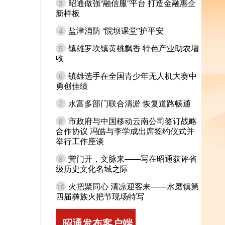
昭通做强“融信服”平台 打造金融惠企
3
新样板
盐津消防 “院坝课堂”护平安
4
镇雄罗坎镇黄桃飘香 特色产业助农增
5
收
镇雄选手在全国青少年无人机大赛中
6
勇创佳绩
水富多部门联合清淤 恢复道路畅通
7
市政府与中国移动云南公司签订战略
8
合作协议 冯皓与李学成出席签约仪式并
举行工作座谈
黉门开，文脉来——写在昭通获评省
9
级历史文化名城之际
火把聚同心 清凉迎客来——水磨镇第
10
四届彝族火把节现场特写
昭通发布客户端