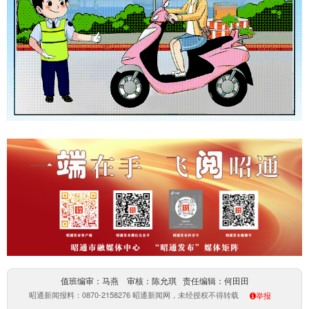
值班编审：马燕 审核：陈允琪 责任编辑：何田田
昭通新闻报料：0870-2158276 昭通新闻网，未经授权不得转载
举报