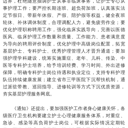
边界，杜绝随意抽调护士从事非临床事务，让护士专心从
事护理工作；要严控长期连班、超负荷加班，认真落实法
定节假日、带薪年休假、产假、陪护假等权益，健全夜班
轮休、补休调休制度，合理调配人力，避免疲劳作业；要
优化护理职称聘用工作，强化临床实践导向，完善以医德
医风、临床护理工作数量和质量、工作能力、患者满意度
为导向的聘用评价制度，优化护理中高级岗位配置，拓宽
基层护士、专科护士、优秀护理管理人才晋升通道；要加
强护理学科建设，统筹实施重症、老年、儿科、传染、中
医等专科护士培养，给予培训经费、学习时间、外出进修
保障，明确专科护士岗位待遇和执业定位，支持专科护理
队伍持续健康发展；建立省市三甲医院下沉帮扶机制，通
过派驻带教、巡回指导、进修轮训等方式下沉优质资源，
夯实基层护理服务网底。
《通知》还提出，要加强医护工作者身心健康关怀，各
级医疗卫生机构要建立护士心理健康服务体系，对重症、
急诊、感染等高负荷护士岗位，可根据实际情况定期轮