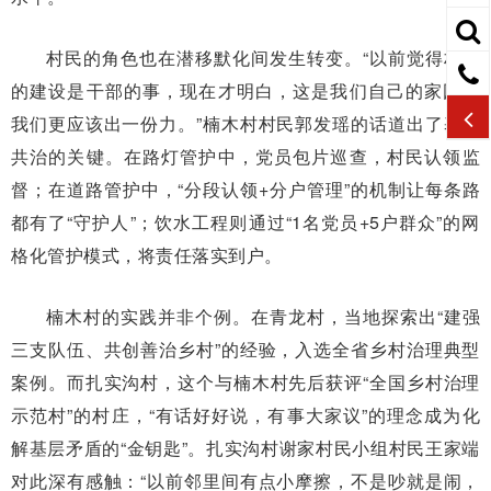
村民的角色也在潜移默化间发生转变。“以前觉得村里
的建设是干部的事，现在才明白，这是我们自己的家园，
我们更应该出一份力。”楠木村村民郭发瑶的话道出了基层
共治的关键。在路灯管护中，党员包片巡查，村民认领监
督；在道路管护中，“分段认领+分户管理”的机制让每条路
都有了“守护人”；饮水工程则通过“1名党员+5户群众”的网
格化管护模式，将责任落实到户。
楠木村的实践并非个例。在青龙村，当地探索出“建强
三支队伍、共创善治乡村”的经验，入选全省乡村治理典型
案例。而扎实沟村，这个与楠木村先后获评“全国乡村治理
示范村”的村庄，“有话好好说，有事大家议”的理念成为化
解基层矛盾的“金钥匙”。扎实沟村谢家村民小组村民王家端
对此深有感触：“以前邻里间有点小摩擦，不是吵就是闹，