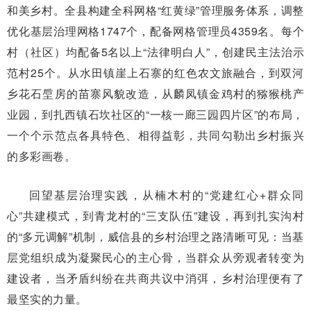
和美乡村。全县构建全科网格“红黄绿”管理服务体系，调整
优化基层治理网格1747个，配备网格管理员4359名。每个
村（社区）均配备5名以上“法律明白人”，创建民主法治示
范村25个。从水田镇崖上石寨的红色农文旅融合，到双河
乡花石垕房的苗寨风貌改造，从麟凤镇金鸡村的猕猴桃产
业园，到扎西镇石坎社区的“一核一廊三园四片区”的布局，
一个个示范点各具特色、相得益彰，共同勾勒出乡村振兴
的多彩画卷。
回望基层治理实践，从楠木村的“党建红心+群众同
心”共建模式，到青龙村的“三支队伍”建设，再到扎实沟村
的“多元调解”机制，威信县的乡村治理之路清晰可见：当基
层党组织成为凝聚民心的主心骨，当群众从旁观者转变为
建设者，当矛盾纠纷在共商共议中消弭，乡村治理便有了
最坚实的力量。