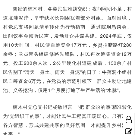
曾经的楠木村，各类民生难题交织：夜间照明不足，村
道坑洼泥泞，旱季缺水长期困扰着部分村组。面对困境，
村党总支将问题清单转化为行动指南，通过院坝恳谈会、
田间议事会倾听民声，发动群众共谋共建。2024年底，仅
用10天时间，村民便自筹资金17万元，乡贤捐赠路灯280
余盏；党员带头组建修路先锋队，村民再次筹集资金12万
元、投工200余人次，2公里硬化村道建成后，130余户村
民告别了“晴天一身土、雨天一身泥”的日子；牛落洞小组村
民自筹资金6万元，在党员的示范引领下，群众主动让地建
池、义务挖沟，仅用1个月便打通了生产生活的“水脉”。
楠木村党总支书记杨敏坦言：“把‘群众盼的事’精准转化
为‘党组织干的事’，才能让民生工程真正暖民心。只有凝聚
各方智慧，形成共建共享的良好氛围，才能提升乡村治理
水平。”