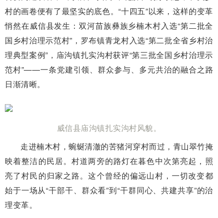
村的画卷便有了最坚实的底色。“十四五”以来，这样的变革
悄然在威信县发生：双河苗族彝族乡楠木村入选“第二批全
国乡村治理示范村”，罗布镇青龙村入选“第二批全省乡村治
理典型案例”，庙沟镇扎实沟村获评“第三批全国乡村治理示
范村”——一条党建引领、群众参与、多元共治的融合之路
日渐清晰。
威信县庙沟镇扎实沟村风貌。
走进楠木村，蜿蜒清澈的苦猪河穿村而过，青山翠竹掩
映着整洁的民居。村道两旁的路灯在暮色中次第亮起，照
亮了村民的归家之路。这个曾经的偏远山村，一切改变都
始于一场从“干部干、群众看”到“干群同心、共建共享”的治
理变革。