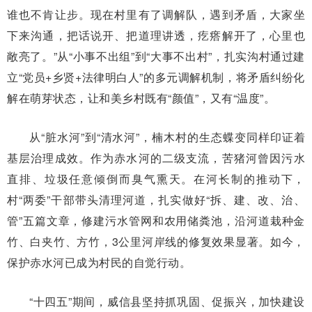
谁也不肯让步。现在村里有了调解队，遇到矛盾，大家坐
下来沟通，把话说开、把道理讲透，疙瘩解开了，心里也
敞亮了。”从“小事不出组”到“大事不出村”，扎实沟村通过建
立“党员+乡贤+法律明白人”的多元调解机制，将矛盾纠纷化
解在萌芽状态，让和美乡村既有“颜值”，又有“温度”。
从“脏水河”到“清水河”，楠木村的生态蝶变同样印证着
基层治理成效。作为赤水河的二级支流，苦猪河曾因污水
直排、垃圾任意倾倒而臭气熏天。在河长制的推动下，
村“两委”干部带头清理河道，扎实做好“拆、建、改、治、
管”五篇文章，修建污水管网和农用储粪池，沿河道栽种金
竹、白夹竹、方竹，3公里河岸线的修复效果显著。如今，
保护赤水河已成为村民的自觉行动。
“十四五”期间，威信县坚持抓巩固、促振兴，加快建设