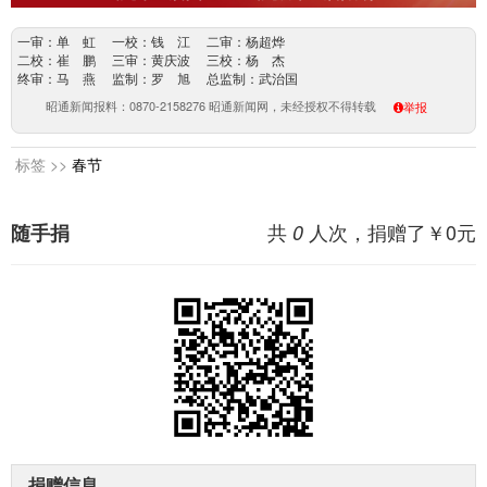
一审：单 虹 一校：钱 江 二审：杨超烨
二校：崔 鹏 三审：黄庆波 三校：杨 杰
终审：马 燕 监制：罗 旭 总监制：武治国
昭通新闻报料：0870-2158276 昭通新闻网，未经授权不得转载
举报
标签 >>
春节
共
人次，捐赠了￥
0
元
随手捐
0
捐赠信息