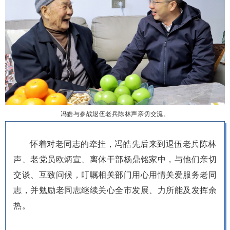
冯皓与参战退伍老兵陈林声亲切交流。
怀着对老同志的牵挂，冯皓先后来到退伍老兵陈林
声、老党员欧炳宣、离休干部杨鼎铭家中，与他们亲切
交谈、互致问候，叮嘱相关部门用心用情关爱服务老同
志，并勉励老同志继续关心全市发展、力所能及发挥余
热。