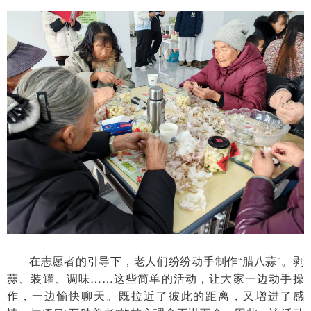
在志愿者的引导下，老人们纷纷动手制作
“腊八蒜”。剥
蒜、装罐、调味……这些简单的活动，让大家一边动手操
作，一边愉快聊天。
既
拉近
了
彼此的距离
，
又
增进
了
感