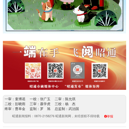
一审：童博谣 一校：张广玉 二审：陈允琪
二校：彭晓雨 三审：聂学虎 三校：杨 杰
终审：曹阜金 监制：罗 旭 总监制：武治国
昭通新闻报料：0870-2158276 昭通新闻网，未经授权不得转载
举报