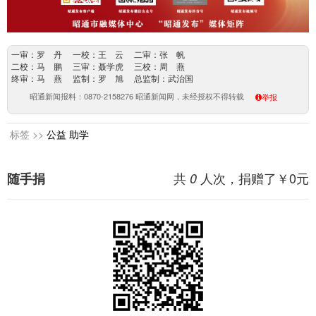
一审：罗 丹 一校：王 云 二审：张 帆
二校：马 鹏 三审：聂学虎 三校：周 燕
终审：马 燕 监制：罗 旭 总监制：武治国
昭通新闻报料：0870-2158276 昭通新闻网，未经授权不得转载
举报
标签 >>
公益
助学
共
人次，捐赠了￥
0
元
随手捐
0