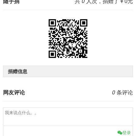
共
人次，捐赠了￥
0
元
随手捐
0
捐赠信息
条评论
网友评论
0
登录