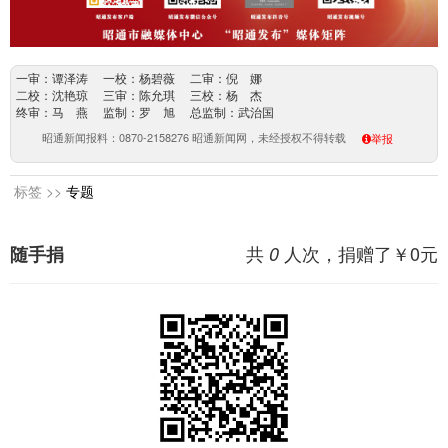
一审：谭泽涛 一校：杨碧薇 二审：倪 娜
二校：沈艳琼 三审：陈允琪 三校：杨 杰
终审：马 燕 监制：罗 旭 总监制：武治国
昭通新闻报料：0870-2158276 昭通新闻网，未经授权不得转载
举报
标签 >>
专题
共
人次，捐赠了￥
0
元
随手捐
0