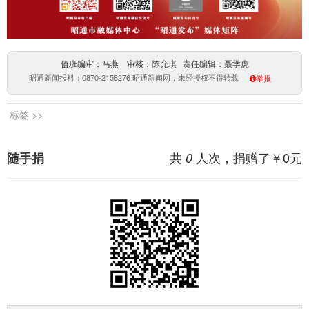
值班编审：马燕 审核：陈允琪 责任编辑：聂学虎
昭通新闻报料：0870-2158276 昭通新闻网，未经授权不得转载
举报
标签 >>
共
人次，捐赠了￥
0
元
随手捐
0