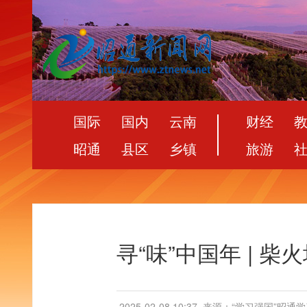
国际
国内
云南
财经
昭通
县区
乡镇
旅游
寻“味”中国年 | 
2025-02-08 10:37
来源：“学习强国”昭通