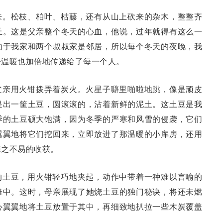
来。松枝、柏叶、枯藤，还有从山上砍来的杂木，整整齐
丘。这是父亲整个冬天的心血，他说，过年就得有这么一
由于我家和两个叔叔家是邻居，所以每个冬天的夜晚，我
份温暖也加倍地传递给了每一个人。
父亲用火钳拨弄着炭火。火星子噼里啪啦地跳，像是顽皮
提出一筐土豆，圆滚滚的，沾着新鲜的泥土。这土豆是我
季的土豆硕大饱满，因为冬季的严寒和风雪的侵袭，它们
翼翼地将它们挖回来，立即放进了那温暖的小库房，还用
来之不易的收获。
的土豆，用火钳轻巧地夹起，动作中带着一种难以言喻的
堆中。这时，母亲展现了她烧土豆的独门秘诀，将还未燃
心翼翼地将土豆放置于其中，再细致地扒拉一些木炭覆盖