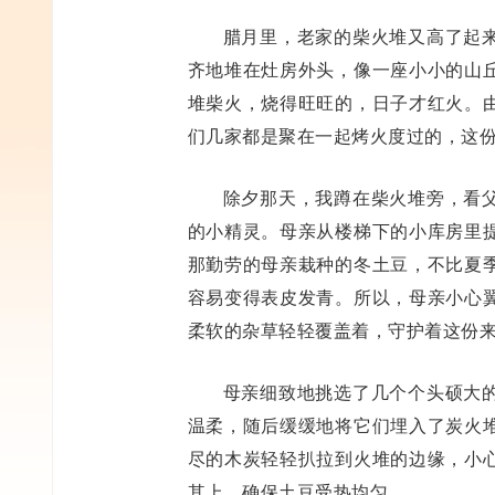
腊月里，老家的柴火堆又高了起
齐地堆在灶房外头，像一座小小的山
堆柴火，烧得旺旺的，日子才红火。
们几家都是聚在一起烤火度过的，这
除夕那天，我蹲在柴火堆旁，看
的小精灵。母亲从楼梯下的小库房里
那勤劳的母亲栽种的冬土豆，不比夏
容易变得表皮发青。所以，母亲小心
柔软的杂草轻轻覆盖着，守护着这份
母亲细致地挑选了几个个头硕大
温柔，随后缓缓地将它们埋入了炭火
尽的木炭轻轻扒拉到火堆的边缘，小
其上，确保土豆受热均匀。