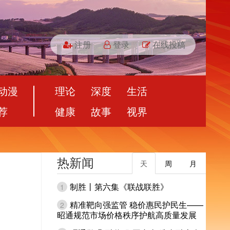
注册
登录
在线投稿
动漫
理论
深度
生活
荐
健康
故事
视界
热新闻
天
周
月
制胜丨第六集《联战联胜》
1
精准靶向强监管 稳价惠民护民生——
2
昭通规范市场价格秩序护航高质量发展