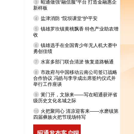
昭通做强“融信服”平台 打造金融惠企
3
新样板
盐津消防 “院坝课堂”护平安
4
镇雄罗坎镇黄桃飘香 特色产业助农增
5
收
镇雄选手在全国青少年无人机大赛中
6
勇创佳绩
水富多部门联合清淤 恢复道路畅通
7
市政府与中国移动云南公司签订战略
8
合作协议 冯皓与李学成出席签约仪式并
举行工作座谈
黉门开，文脉来——写在昭通获评省
9
级历史文化名城之际
火把聚同心 清凉迎客来——水磨镇第
10
四届彝族火把节现场特写
昭通发布客户端