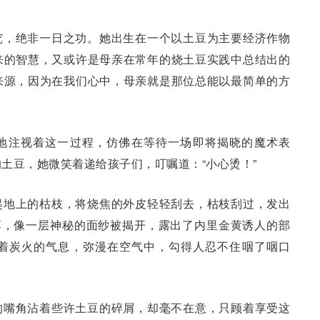
究，绝非一日之功。她出生在一个以土豆为主要经济作物
来的智慧，又或许是母亲在常年的烧土豆实践中总结出的
来源，因为在我们心中，母亲就是那位总能以最简单的方
地注视着这一过程，仿佛在等待一场即将揭晓的魔术表
土豆，她微笑着递给孩子们，叮嘱道：“小心烫！”
起地上的枯枝，将烧焦的外皮轻轻刮去，枯枝刮过，发出
落，像一层神秘的面纱被揭开，露出了内里金黄诱人的部
着炭火的气息，弥漫在空气中，勾得人忍不住咽了咽口
的嘴角沾着些许土豆的碎屑，却毫不在意，只顾着享受这