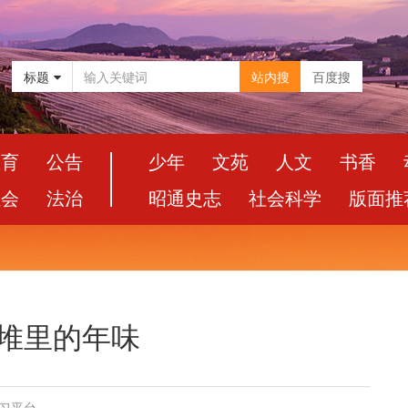
标题
站内搜
百度搜
教育
公告
少年
文苑
人文
书香
社会
法治
昭通史志
社会科学
版面推
柴火堆里的年味
学习平台