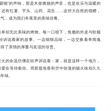
噼啪”的声响，那是木柴燃烧的声音，也是欢乐与温暖的
，还有红薯、芋头、山药、花生……这些大自然的馈赠，
香气，成为我们冬夜里的美味佳肴。
简单却无比美味的烤物。每一口咬下，焦脆的外皮与软糯
轻诉说着家的故事。一边细细品味，一边交换着奇闻逸
懂得了亲情的厚重与友谊的珍贵。
炭火的余温仿佛在轻声诉说着：家，就是这样一个地方，
和爱在等待着你。而那股焦香和空中弥漫的烟火味却久久
的年味。