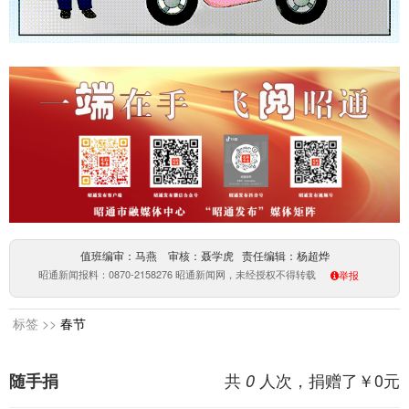
值班编审：马燕 审核：聂学虎 责任编辑：杨超烨
昭通新闻报料：0870-2158276 昭通新闻网，未经授权不得转载
举报
标签 >>
春节
共
人次，捐赠了￥
0
元
随手捐
0