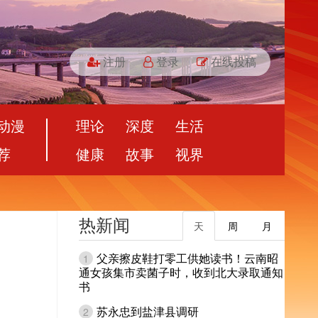
注册
登录
在线投稿
动漫
理论
深度
生活
荐
健康
故事
视界
热新闻
天
周
月
父亲擦皮鞋打零工供她读书！云南昭
1
通女孩集市卖菌子时，收到北大录取通知
书
苏永忠到盐津县调研
2