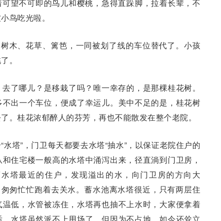
着可望不可即的鸟儿和樱桃，急得直跺脚，拉着长辈，不
被小鸟吃光啦。
、树木、花草、篱笆，一同被划了线的车位替代了。小孩
桃了。
，去了哪儿？是移栽了吗？唯一幸存的，是那棵桂花树。
多不出一个车位，便成了幸运儿。美中不足的是，桂花树
去了。桂花浓郁醉人的芬芳，再也不能散发在整个老院。
“水塔”，门卫每天都要去水塔“抽水”，以保证老院住户的
从和住宅楼一般高的水塔中涌泻出来，径直淌到门卫房，
离水塔最近的住户，发现溢出的水，向门卫房的方向大
，匆匆忙忙跑着去关水。蓄水池离水塔很近，只有两层住
气温低，水管被冻住，水塔再也抽不上水时，大家便拿着
后，水塔虽然派不上用场了，但因为不占地，如今还耸立