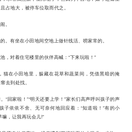
用且占地大，被停车位取而代之。
热闹。
绳的。有坐在小田地间空地上做针线活、唠家常的。
池，对着住宅楼里的伙伴高喊：“下来玩啦！”
，猫在小田地里，躲藏在花草和蔬菜间，凭借黑暗的掩
来窜去到处找。
。“回家啦！”“明天还要上学！”家长们高声呼叫孩子的声
孩子依依不舍、无可奈何地回应着：“知道啦！”有的小
嘛，让我再玩会儿!”