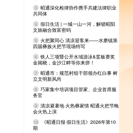
昭通深化检律协作携手共建法律职业
3
共同体
假日生活 | 一城一山一河，解锁昭阳
4
文旅融合致富密码
火把聚同心 清凉迎客来——水磨镇第
5
四届彝族火把节现场特写
铁人三项暨公开水域游泳&桨板赛奖
6
金揭晓，金沙江畔等你来拼！
昭通市：规范村组干部领办红白事 树
7
立文明新风尚
巧家集中培训项目管家、企业首席服
8
务官
清凉避暑地·火热彝家情 昭通火把节晚
9
会火热上演
《昭通日报·假日生活》2026年第10
10
期