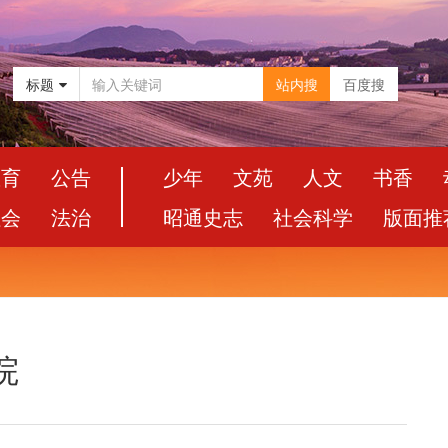
标题
站内搜
百度搜
教育
公告
少年
文苑
人文
书香
社会
法治
昭通史志
社会科学
版面推
院