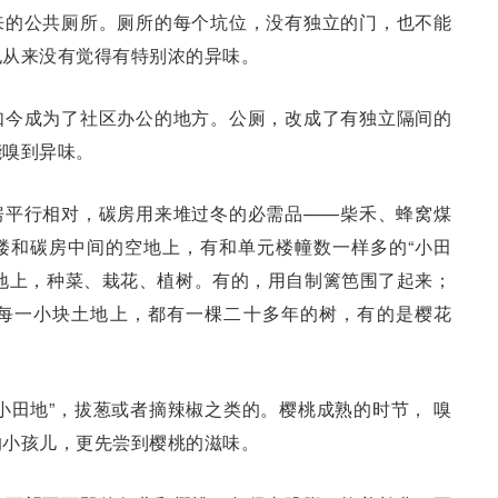
来的公共厕所。厕所的每个坑位，没有独立的门，也不能
也从来没有觉得有特别浓的异味。
如今成为了社区办公的地方。公厕，改成了有独立隔间的
能嗅到异味。
房平行相对，碳房用来堆过冬的必需品——柴禾、蜂窝煤
楼和碳房中间的空地上，有和单元楼幢数一样多的“小田
地上，种菜、栽花、植树。有的，用自制篱笆围了起来；
每一小块土地上，都有一棵二十多年的树，有的是樱花
。
小田地”，拔葱或者摘辣椒之类的。樱桃成熟的时节， 嗅
的小孩儿，更先尝到樱桃的滋味。