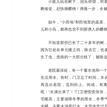
小孩儿站在树下，抬头仰望，对
断催促，赶快摘樱桃！再慢一步，全
如今，“小田地”和田地里的蔬菜
儿和小鸟，都再也尝不到那诱人的樱
不知道那些已长了二十多年的树
因为它处在单元楼之间，除去它，也
生了虫，患病的一大部分枝丫，被除
老院最深处，有一个蓄水池和一个
生活用水。有时，门卫忘了时间，水
再流出老院，流到街上。间或，有
吼：“水满出来了！”门卫便慌慌张张
宅楼高，主要保障冬季的用水，冬季
水桶，去蓄水池里打水。水管改造过