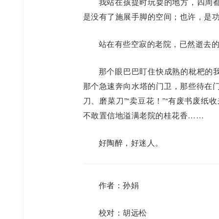
我站在孩提时玩耍的地方，四周
是没有了施展手脚的空间；也许，是
站在有些空寂的老院，已然逝去
那个眼巴巴盯住快成熟的枇杷的
那个急速奔向水塔的门卫，那些待在门
刀、磨菜刀”“卖豆花！”“有废书废
不敢置信地溢满老院的桂花香……
好陶醉，好迷人。
作者：
孙娟
校对：胡远松