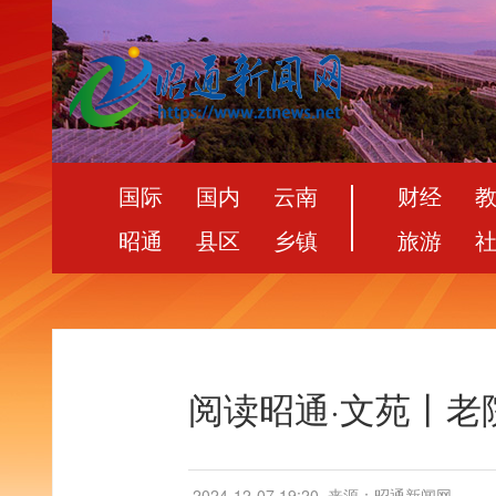
国际
国内
云南
财经
昭通
县区
乡镇
旅游
阅读昭通·文苑丨老
2024-12-07 19:20
来源：昭通新闻网