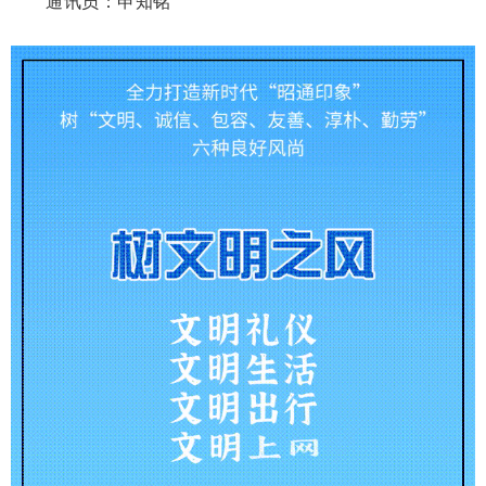
通讯员：申知铭