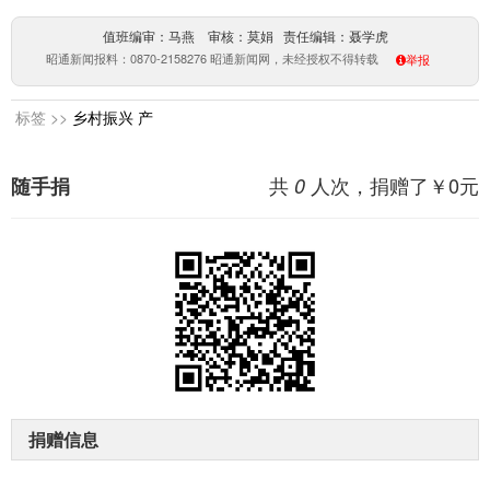
值班编审：马燕 审核：莫娟 责任编辑：聂学虎
昭通新闻报料：0870-2158276 昭通新闻网，未经授权不得转载
举报
标签 >>
乡村振兴
产
共
人次，捐赠了￥
0
元
随手捐
0
捐赠信息