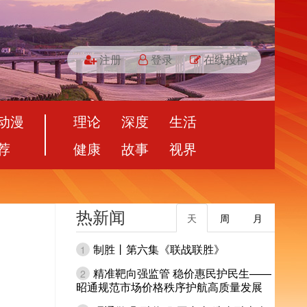
注册
登录
在线投稿
动漫
理论
深度
生活
荐
健康
故事
视界
热新闻
天
周
月
制胜丨第六集《联战联胜》
1
精准靶向强监管 稳价惠民护民生——
2
昭通规范市场价格秩序护航高质量发展