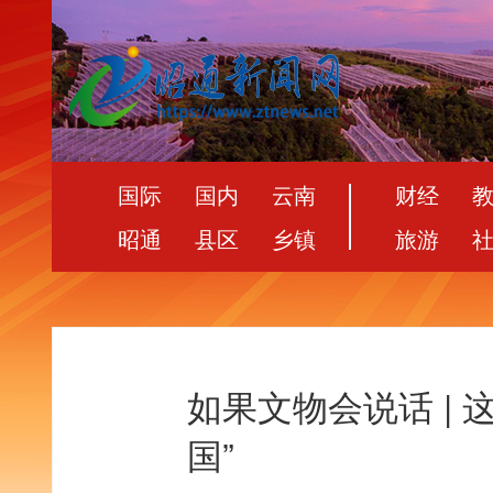
国际
国内
云南
财经
昭通
县区
乡镇
旅游
如果文物会说话 |
国”