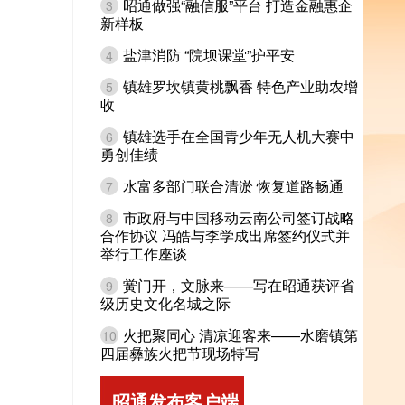
昭通做强“融信服”平台 打造金融惠企
3
新样板
盐津消防 “院坝课堂”护平安
4
镇雄罗坎镇黄桃飘香 特色产业助农增
5
收
镇雄选手在全国青少年无人机大赛中
6
勇创佳绩
水富多部门联合清淤 恢复道路畅通
7
市政府与中国移动云南公司签订战略
8
合作协议 冯皓与李学成出席签约仪式并
举行工作座谈
黉门开，文脉来——写在昭通获评省
9
级历史文化名城之际
火把聚同心 清凉迎客来——水磨镇第
10
四届彝族火把节现场特写
昭通发布客户端