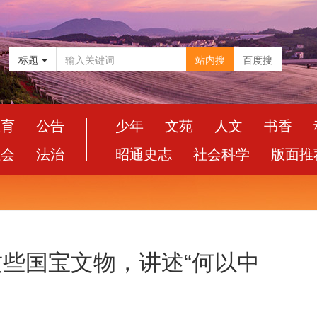
标题
站内搜
百度搜
教育
公告
少年
文苑
人文
书香
社会
法治
昭通史志
社会科学
版面推
 这些国宝文物，讲述“何以中