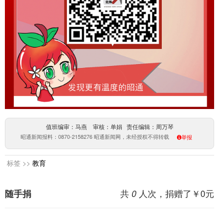
值班编审：马燕 审核：单娟 责任编辑：周万琴
昭通新闻报料：0870-2158276 昭通新闻网，未经授权不得转载
举报
标签 >>
教育
共
人次，捐赠了￥
0
元
随手捐
0