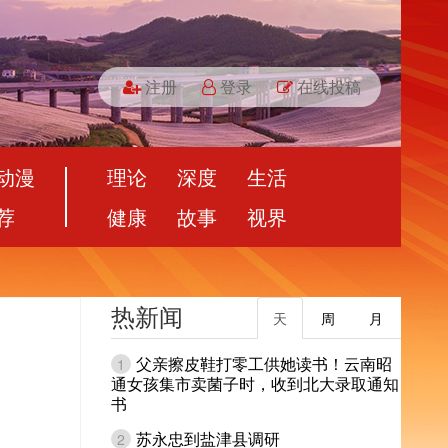
注册
登录
在线投稿
动漫
理论
深度
生活
荐
健康
故事
视界
热新闻
天
周
月
父亲擦皮鞋打零工供她读书！云南昭
1
通女孩集市卖菌子时，收到北大录取通知
书
苏永忠到盐津县调研
2