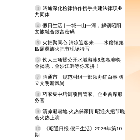
昭通深化检律协作携手共建法律职业
3
共同体
假日生活 | 一城一山一河，解锁昭阳
4
文旅融合致富密码
火把聚同心 清凉迎客来——水磨镇第
5
四届彝族火把节现场特写
铁人三项暨公开水域游泳&桨板赛奖
6
金揭晓，金沙江畔等你来拼！
昭通市：规范村组干部领办红白事 树
7
立文明新风尚
巧家集中培训项目管家、企业首席服
8
务官
清凉避暑地·火热彝家情 昭通火把节晚
9
会火热上演
《昭通日报·假日生活》2026年第10
10
期