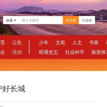
标题
站内搜
百度搜
教育
公告
少年
文苑
人文
书香
社会
法治
昭通史志
社会科学
版面推
护好长城
报》