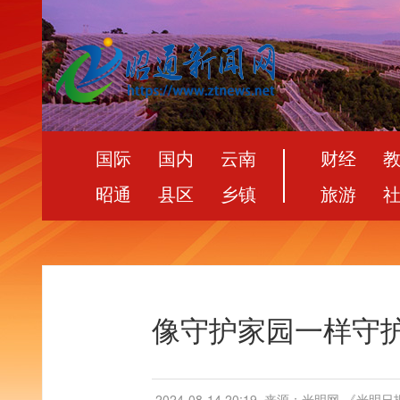
国际
国内
云南
财经
昭通
县区
乡镇
旅游
像守护家园一样守
2024-08-14 20:19
来源：光明网-《光明日