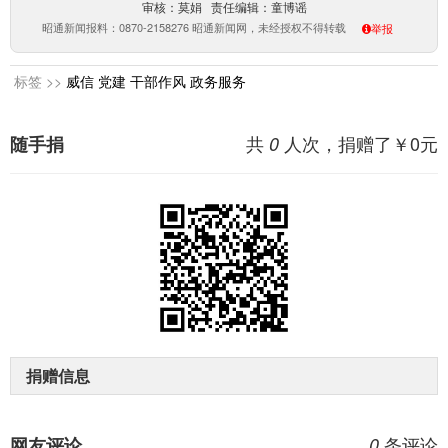
审核：莫娟 责任编辑：童博谣
昭通新闻报料：0870-2158276 昭通新闻网，未经授权不得转载
举报
标签 >>
威信
党建
干部作风
政务服务
共
人次，捐赠了￥
0
元
随手捐
0
捐赠信息
条评论
网友评论
0