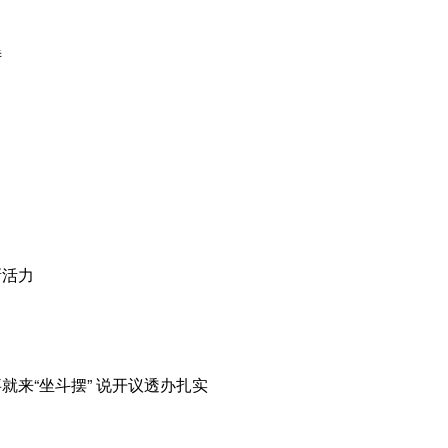
诗
新活力
就来“坐斗摆” 说开议透办扎实