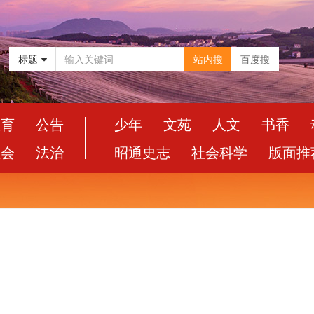
标题
站内搜
百度搜
教育
公告
少年
文苑
人文
书香
社会
法治
昭通史志
社会科学
版面推