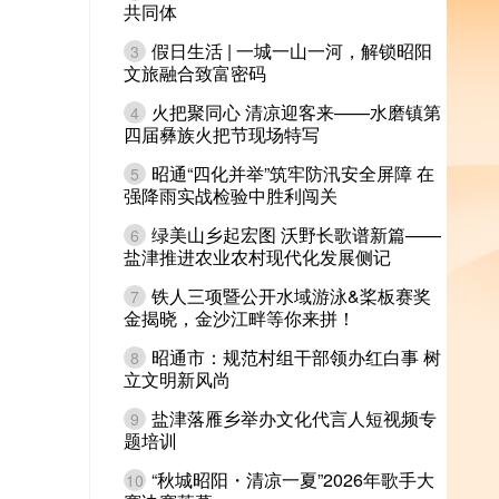
共同体
假日生活 | 一城一山一河，解锁昭阳
3
文旅融合致富密码
火把聚同心 清凉迎客来——水磨镇第
4
四届彝族火把节现场特写
昭通“四化并举”筑牢防汛安全屏障 在
5
强降雨实战检验中胜利闯关
绿美山乡起宏图 沃野长歌谱新篇——
6
盐津推进农业农村现代化发展侧记
铁人三项暨公开水域游泳&桨板赛奖
7
金揭晓，金沙江畔等你来拼！
昭通市：规范村组干部领办红白事 树
8
立文明新风尚
盐津落雁乡举办文化代言人短视频专
9
题培训
“秋城昭阳・清凉一夏”2026年歌手大
10