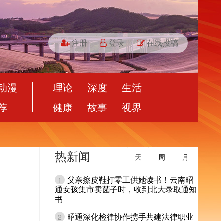
注册
登录
在线投稿
动漫
理论
深度
生活
荐
健康
故事
视界
热新闻
天
周
月
父亲擦皮鞋打零工供她读书！云南昭
1
通女孩集市卖菌子时，收到北大录取通知
书
昭通深化检律协作携手共建法律职业
2