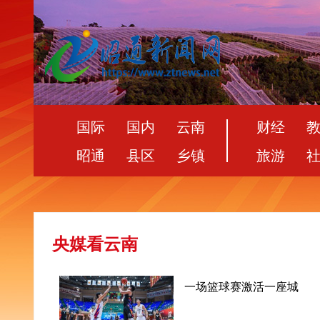
国际
国内
云南
财经
昭通
县区
乡镇
旅游
央媒看云南
一场篮球赛激活一座城