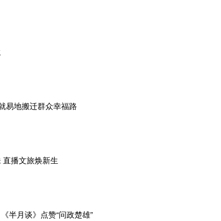
生
铺就易地搬迁群众幸福路
 直播文旅焕新生
《半月谈》点赞“问政楚雄”