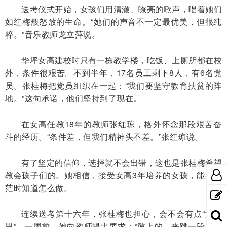
送考仪式开始，女孩们用清澈、嘹亮的歌声，唱着她们
如红梅般怒放的生命。“她们的声音不一定最优美，但很纯
粹。”音乐教师龙立萍说。
华坪女高建校时只有一栋教学楼，吃饭、上厕所都在校
外，条件很艰苦。不到半年，17名员工剩下8人，有6名党
员。张桂梅把党员组织在一起：“我们要坚守教育扶贫的阵
地。”这句承诺，他们坚持到了现在。
在女高任教18年的教师张红琼，格外怀念那段艰苦奋
斗的经历。“条件差，但我们精神头不差。”张红琼说。
有了坚定的信仰，选择就不会出错，这也是张桂梅希望
教会孩子们的。她相信，接受女高3年培养的女孩，能在迷
茫时知道怎么做。
连续送考第十六年，张桂梅也担心，会不会有点“没意
思”。一周前，她向教师提出要求：“敢上的，来跳一段，给