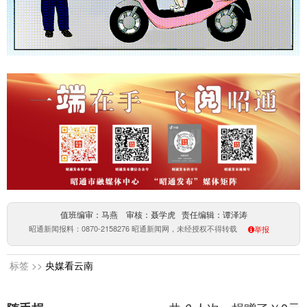
值班编审：马燕 审核：聂学虎 责任编辑：谭泽涛
昭通新闻报料：0870-2158276 昭通新闻网，未经授权不得转载
举报
标签 >>
央媒看云南