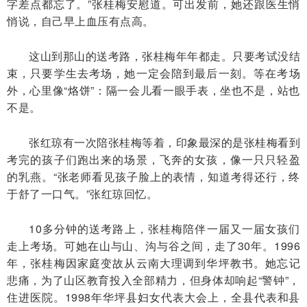
字差点都忘了。”张桂梅安慰道。可出发前，她还跟医生悄
悄说，自己早上血压有点高。
这山到那山的送考路，张桂梅年年都走。只要考试没结
束，只要学生去考场，她一定会陪到最后一刻。等在考场
外，心里像“烙饼”：隔一会儿看一眼手表，坐也不是，站也
不是。
张红琼有一次陪张桂梅等着，印象最深的是张桂梅看到
考完的孩子们跑出来的场景，飞奔的女孩，像一只只轻盈
的乳燕。“张老师看见孩子脸上的表情，知道考得还行，终
于舒了一口气。”张红琼回忆。
10多分钟的送考路上，张桂梅陪伴一届又一届女孩们
走上考场。可她在山与山、沟与谷之间，走了30年。1996
年，张桂梅因家庭变故从云南大理调到华坪教书。她忘记
悲痛，为了山区教育投入全部精力，但身体却响起“警钟”，
住进医院。1998年华坪县妇女代表大会上，全县代表和县