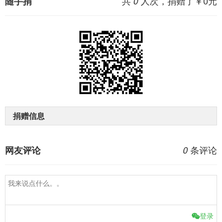
共
人次，捐赠了￥
0
元
随手捐
0
捐赠信息
条评论
网友评论
0
登录