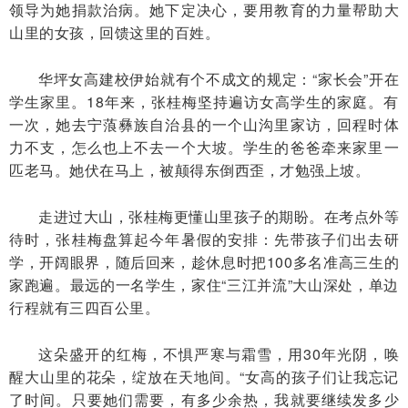
领导为她捐款治病。她下定决心，要用教育的力量帮助大
山里的女孩，回馈这里的百姓。
华坪女高建校伊始就有个不成文的规定：“家长会”开在
学生家里。18年来，张桂梅坚持遍访女高学生的家庭。有
一次，她去宁蒗彝族自治县的一个山沟里家访，回程时体
力不支，怎么也上不去一个大坡。学生的爸爸牵来家里一
匹老马。她伏在马上，被颠得东倒西歪，才勉强上坡。
走进过大山，张桂梅更懂山里孩子的期盼。在考点外等
待时，张桂梅盘算起今年暑假的安排：先带孩子们出去研
学，开阔眼界，随后回来，趁休息时把100多名准高三生的
家跑遍。最远的一名学生，家住“三江并流”大山深处，单边
行程就有三四百公里。
这朵盛开的红梅，不惧严寒与霜雪，用30年光阴，唤
醒大山里的花朵，绽放在天地间。“女高的孩子们让我忘记
了时间。只要她们需要，有多少余热，我就要继续发多少