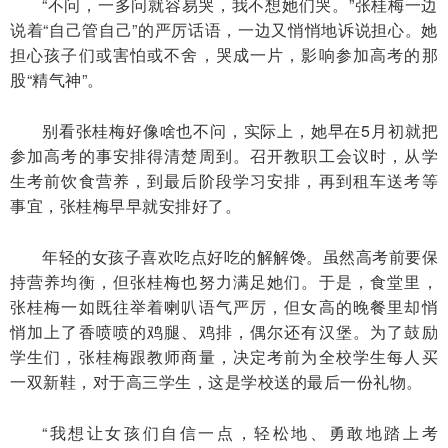
“不问，一多问就容易哭，我不想她们哭。”张桂梅一边
说着“自己管自己”的严厉话语，一边又悄悄地诉说担心。她
担心孩子们或害怕或不舍，哭成一片，影响参加高考的那
股“精气神”。
别看张桂梅好像啥也不问，实际上，她早在5月初就把
参加高考的事安排得清楚周到。召开教职工会议时，从学
生考前饮食营养，到最后阶段学习安排，再到租车送考等
事宜，张桂梅早早就安排好了。
年轻的女孩子喜欢吃点好吃的解解馋。虽然高考前要保
持营养均衡，但张桂梅也努力满足她们。于是，食堂里，
张桂梅一如既往举着喇叭语气严厉，但女高的晚餐里却悄
悄加上了香喷喷的鸡腿、鸡排，偶尔还有汉堡。为了鼓励
学生们，张桂梅跟教师商量，决定考前为全校学生每人买
一双新鞋，对于高三学生，这是学校送的最后一份礼物。
“我想让女孩们自信一点，轻松地、勇敢地踏上考