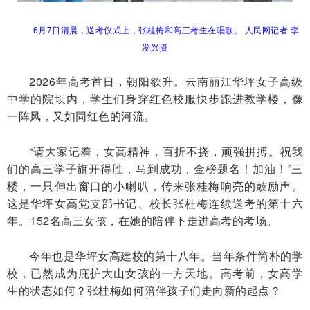
6月7日清晨，送考仪式上，张桂梅和高三考生在唱歌。
人民网记者 李
发兴摄
2026年高考首日，朝阳欲升。云南丽江华坪女子高级
中学的院坝内，学生们身穿红色校服快步跑进教学楼，像
一阵风，又如同红色的河流。
“请大家记着，女高精神，百折不挠，顽强拼搏。祝我
们的高三学子旗开得胜，马到成功，金榜题名！加油！”三
楼，一只伸出窗口的小喇叭，传来张桂梅响亮的鼓励声。
这是华坪女高党支部书记、校长张桂梅连续送考的第十六
年。152名高三女孩，在她的陪伴下走进高考的考场。
今年也是华坪女高建校的第十八年。当年条件简朴的学
校，已然成为庇护大山女孩的一方天地。高考前，女高学
生的状态如何？张桂梅如何陪伴孩子们走向新的起点？