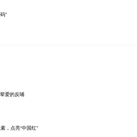
码”
长辈爱的反哺
素，点亮“中国红”