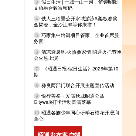
假日生活 | 一城一山一河，解锁昭阳
3
文旅融合致富密码
铁人三项暨公开水域游泳&桨板赛奖
4
金揭晓，金沙江畔等你来拼！
巧家集中培训项目管家、企业首席服
5
务官
清凉避暑地·火热彝家情 昭通火把节晚
6
会火热上演
《昭通日报·假日生活》2026年第10
7
期
彝良两部门联合开展主题宣传活动
8
悦行善举・爱满秋城昭通公益
9
Citywalk打卡活动圆满落幕
昭通各族少年同心研学石榴花开浸润
10
童心
昭通发布客户端