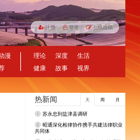
注册
登录
在线投稿
动漫
理论
深度
生活
荐
健康
故事
视界
热新闻
天
周
月
苏永忠到盐津县调研
1
昭通深化检律协作携手共建法律职业
2
共同体