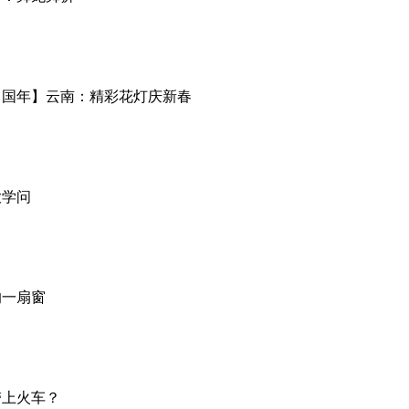
中国年】云南：精彩花灯庆新春
大学问
的一扇窗
带上火车？