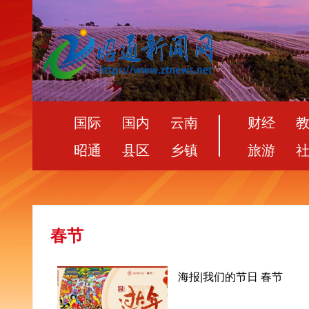
国际
国内
云南
财经
昭通
县区
乡镇
旅游
春节
海报|我们的节日 春节