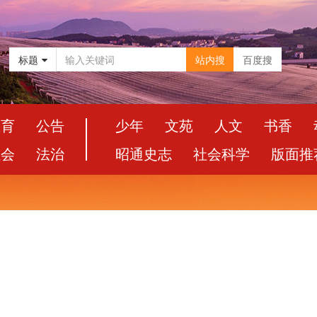
标题
站内搜
百度搜
教育
公告
少年
文苑
人文
书香
社会
法治
昭通史志
社会科学
版面推