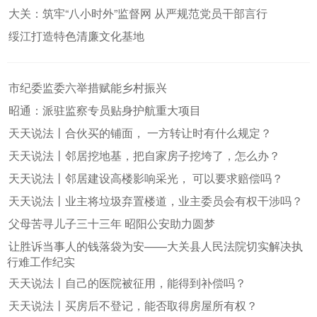
大关：筑牢“八小时外”监督网 从严规范党员干部言行
绥江打造特色清廉文化基地
市纪委监委六举措赋能乡村振兴
昭通：派驻监察专员贴身护航重大项目
天天说法丨合伙买的铺面， 一方转让时有什么规定？
天天说法丨邻居挖地基，把自家房子挖垮了，怎么办？
天天说法丨邻居建设高楼影响采光， 可以要求赔偿吗？
天天说法丨业主将垃圾弃置楼道，业主委员会有权干涉吗？
父母苦寻儿子三十三年 昭阳公安助力圆梦
让胜诉当事人的钱落袋为安——大关县人民法院切实解决执
行难工作纪实
天天说法丨自己的医院被征用，能得到补偿吗？
天天说法丨买房后不登记，能否取得房屋所有权？