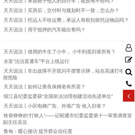
天天说法丨承诺赠予他人的自行车，能反悔不给吗？
天天说法丨买房后，交付时与规划时不一致，怎么办？
天天说法丨托运人不给运费，承运人有权扣留托运物品吗？
天天说法丨用于抵押的汽车能出售吗？
天天说法丨借用的牛生了小牛， 小牛到底归谁所有？
水富“法治直通车”平台上线运行
天天说法丨车出故障不开双闪不摆警示牌，站在高速打电话
很危险
天天说法丨如何让善良保姆老有所居？
绥江县纪委监委获“全国依法治理创建活动先进单位”
天天说法丨小区电梯广告、外墙广告 收入归谁？
铁骨铮铮的“打铁人”——记昭通市纪委监委第十一审查调查室
副主任吴压
鲁甸：暖心接访 提升群众信任度