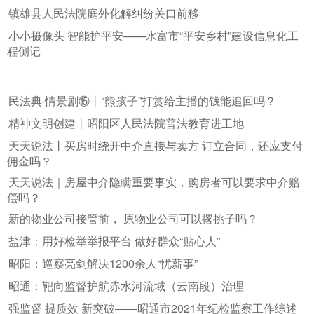
镇雄县人民法院庭外化解纠纷关口前移
小小摄像头 智能护平安——水富市“平安乡村”建设信息化工
程侧记
民法典·情景剧⑮丨“熊孩子”打赏给主播的钱能追回吗？
精神文明创建丨昭阳区人民法院普法教育进工地
天天说法丨买房时绕开中介直接与卖方 订立合同，还应支付
佣金吗？
天天说法｜房屋中介隐瞒重要事实，购房者可以要求中介赔
偿吗？
新的物业公司接管前， 原物业公司可以撂挑子吗？
盐津：用好检举举报平台 做好群众“贴心人”
昭阳：巡察亮剑解决1200余人“忧薪事”
昭通：靶向监督护航赤水河流域（云南段）治理
强监督 提质效 新突破——昭通市2021年纪检监察工作综述