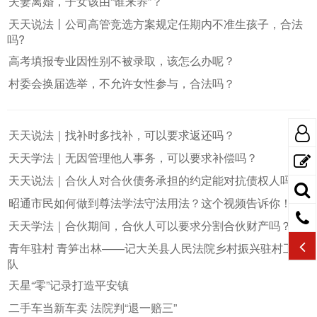
夫妻离婚，子女该由“谁来养”？
天天说法丨公司高管竞选方案规定任期内不准生孩子，合法
吗?
高考填报专业因性别不被录取，该怎么办呢？
村委会换届选举，不允许女性参与，合法吗？
天天说法｜找补时多找补，可以要求返还吗？
天天学法｜无因管理他人事务，可以要求补偿吗？
天天说法｜合伙人对合伙债务承担的约定能对抗债权人吗？
昭通市民如何做到尊法学法守法用法？这个视频告诉你！
天天学法｜合伙期间，合伙人可以要求分割合伙财产吗？
青年驻村 青笋出林——记大关县人民法院乡村振兴驻村工作
队
天星“零”记录打造平安镇
二手车当新车卖 法院判“退一赔三”