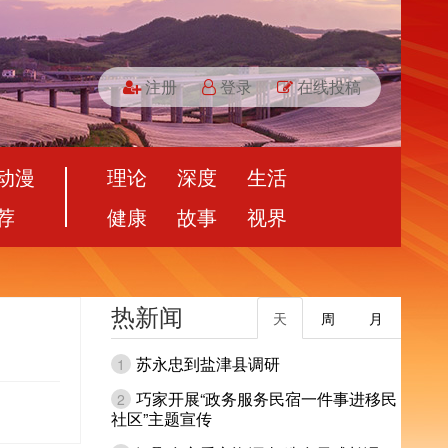
注册
登录
在线投稿
动漫
理论
深度
生活
荐
健康
故事
视界
热新闻
天
周
月
苏永忠到盐津县调研
1
巧家开展“政务服务民宿一件事进移民
2
社区”主题宣传