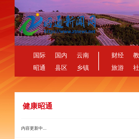
国际
国内
云南
财经
昭通
县区
乡镇
旅游
健康昭通
内容更新中...