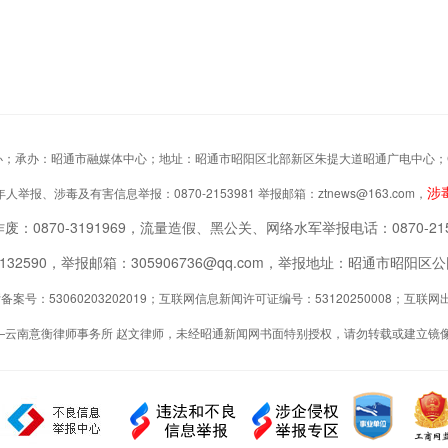
办：昭通市融媒体中心；地址：昭通市昭阳区北部新区朱提大道昭通广电中心；Copyrigh
涉
举报、涉毒及有害信息举报：0870-2153981 举报邮箱：ztnews@163.com，
废：0870-3191969，流量造假、黑公关、网络水军举报电话：0870-215
2132590，举报邮箱：305906736@qq.com，举报地址：昭通市昭
案号：53060203202019；互联网信息新闻许可证编号：53120250008；互
—云南意衡律师事务所 赵文律师，未经昭通新闻网书面特别授权，请勿转载或建立镜像