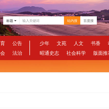
标题
站内搜
百度搜
教育
公告
少年
文苑
人文
书香
社会
法治
昭通史志
社会科学
版面推