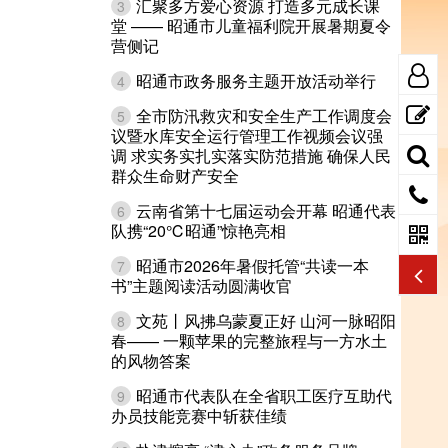
汇聚多方爱心资源 打造多元成长课
3
堂 —— 昭通市儿童福利院开展暑期夏令
营侧记
昭通市政务服务主题开放活动举行
4
全市防汛救灾和安全生产工作调度会
5
议暨水库安全运行管理工作视频会议强
调 求实务实扎实落实防范措施 确保人民
群众生命财产安全
云南省第十七届运动会开幕 昭通代表
6
队携“20℃昭通”惊艳亮相
昭通市2026年暑假托管“共读一本
7
书”主题阅读活动圆满收官
文苑丨风拂乌蒙夏正好 山河一脉昭阳
8
春—— 一颗苹果的完整旅程与一方水土
的风物答案
昭通市代表队在全省职工医疗互助代
9
办员技能竞赛中斩获佳绩