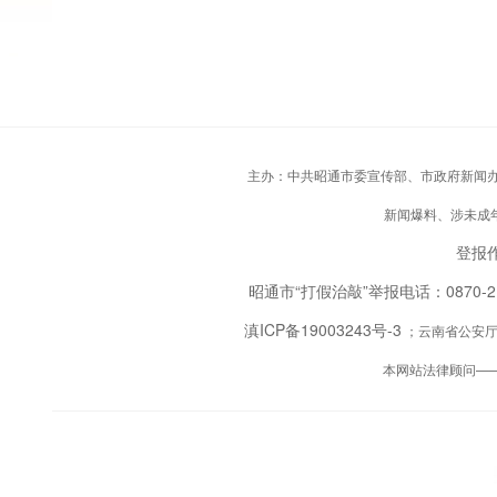
主办：中共昭通市委宣传部、市政府新闻办；承
新闻爆料、涉未成年人
登报作
昭通市“打假治敲”举报电话：0870-
滇ICP备19003243号-3
；云南省公安厅备
本网站法律顾问—