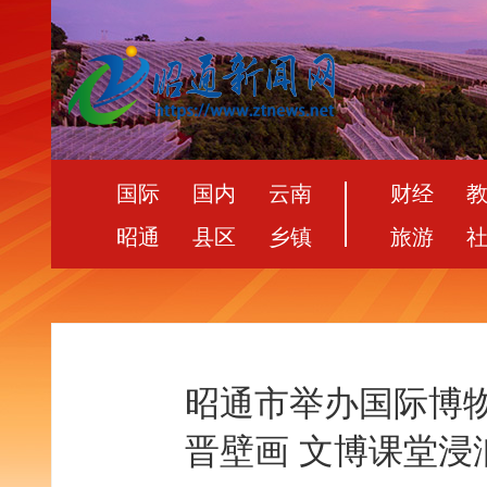
国际
国内
云南
财经
昭通
县区
乡镇
旅游
昭通市举办国际博
晋壁画 文博课堂浸