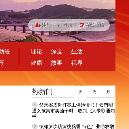
注册
登录
在线投稿
动漫
理论
深度
生活
荐
健康
故事
视界
热新闻
天
周
月
父亲擦皮鞋打零工供她读书！云南昭
1
通女孩集市卖菌子时，收到北大录取通知
书
镇雄罗坎镇黄桃飘香 特色产业助农增
2