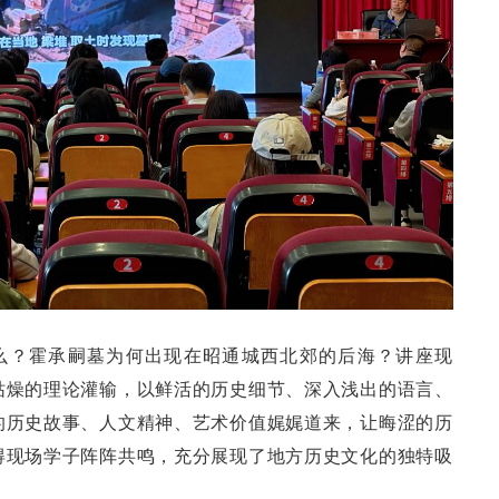
什么？霍承嗣墓为何出现在昭通城西北郊的后海？讲座现
枯燥的理论灌输，以鲜活的历史细节、深入浅出的语言、
的历史故事、人文精神、艺术价值娓娓道来，让晦涩的历
得现场学子阵阵共鸣，充分展现了地方历史文化的独特吸