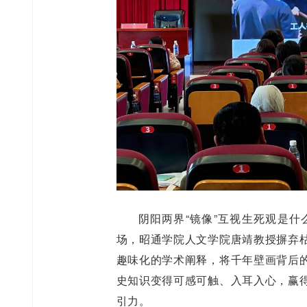
阴阳两界“镜像”互视生死观是
场，昭通学院人文学院唐靖教授摒弃
趣味化的学术阐释，将千年壁画背后
史知识变得可感可触、入耳入心，赢
引力。