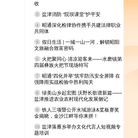
收
盐津消防 “院坝课堂”护平安
3
昭通深化检律协作携手共建法律职业
4
共同体
假日生活 | 一城一山一河，解锁昭阳
5
文旅融合致富密码
火把聚同心 清凉迎客来——水磨镇第
6
四届彝族火把节现场特写
昭通“四化并举”筑牢防汛安全屏障 在
7
强降雨实战检验中胜利闯关
绿美山乡起宏图 沃野长歌谱新篇——
8
盐津推进农业农村现代化发展侧记
铁人三项暨公开水域游泳&桨板赛奖
9
金揭晓，金沙江畔等你来拼！
盐津落雁乡举办文化代言人短视频专
10
题培训