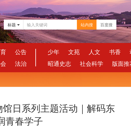
标题
站内搜
百度搜
教育
公告
少年
文苑
人文
书香
社会
法治
昭通史志
社会科学
版面推
物馆日系列主题活动｜解码东
润青春学子