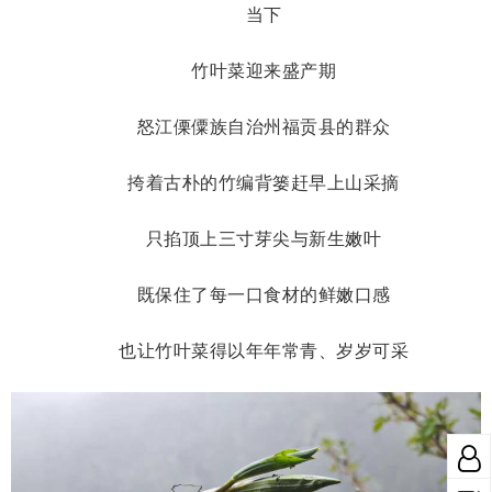
当下
竹叶菜迎来盛产期
怒江傈僳族自治州福贡县的群众
挎着古朴的竹编背篓赶早上山采摘
只掐顶上三寸芽尖与新生嫩叶
既保住了每一口食材的鲜嫩口感
也让竹叶菜得以年年常青、岁岁可采