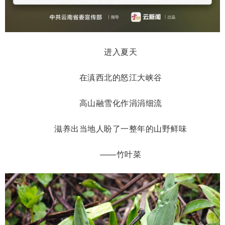
进入夏天
在滇西北的怒江大峡谷
高山融雪化作涓涓细流
滋养出当地人盼了一整年的山野鲜味
——竹叶菜