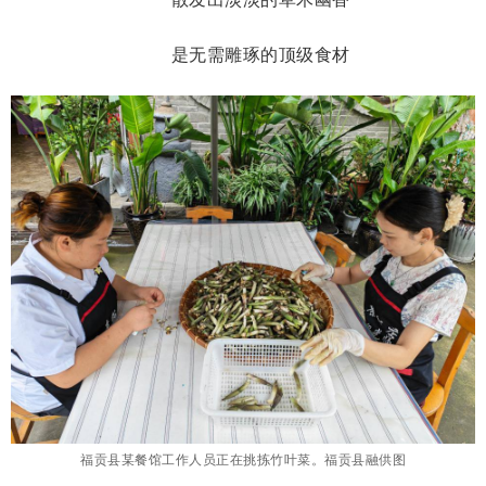
是无需雕琢的顶级食材
福贡县某餐馆工作人员正在挑拣竹叶菜。福贡县融供图