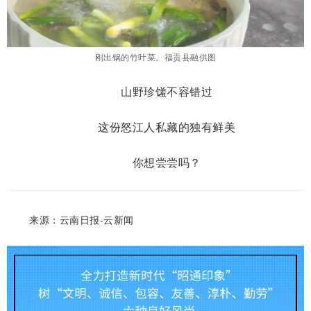
刚出锅的竹叶菜。福贡县融供图
山野珍馐不容错过
这份怒江人私藏的独有鲜美
你想尝尝吗？
来源：云南日报-云新闻