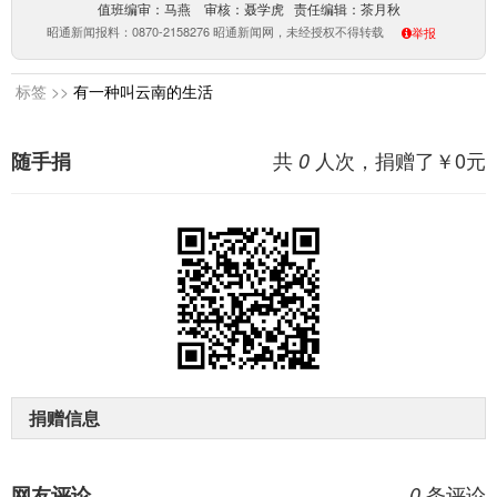
值班编审：马燕 审核：聂学虎 责任编辑：茶月秋
昭通新闻报料：0870-2158276 昭通新闻网，未经授权不得转载
举报
标签 >>
有一种叫云南的生活
共
人次，捐赠了￥
0
元
随手捐
0
捐赠信息
条评论
网友评论
0