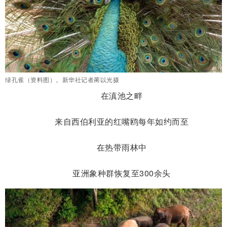
绿孔雀（资料图）。新华社记者蔺以光摄
在滇池之畔
来自西伯利亚的红嘴鸥每年如约而至
在热带雨林中
亚洲象种群恢复至300余头