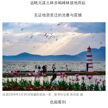
远眺元谋土林赤褐峰林拔地而起
见证地质变迁的沧桑与震撼
这是2026年2月26日拍摄的滇池一景。新华社记者 陈欣波 摄
也能看到