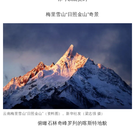
梅里雪山“日照金山”奇景
云南梅里雪山“日照金山”（资料图）。新华社发（梁志强 摄）
俯瞰石林奇峰罗列的喀斯特地貌