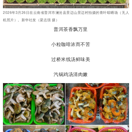
2026年3月26日在云南省普洱市澜沧县景迈山景迈村拍摄的青叶晾晒场（无人
机照片）。新华社发（梁志强 摄）
普洱茶香飘万里
小粒咖啡浓而不苦
过桥米线汤鲜味美
汽锅鸡汤清肉嫩