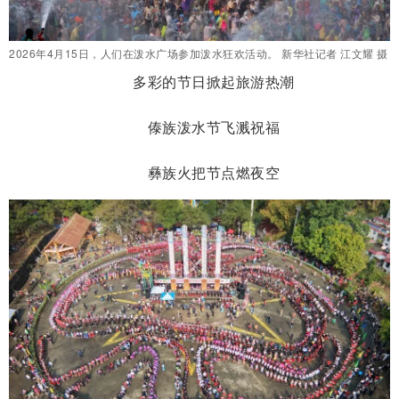
2026年4月15日，人们在泼水广场参加泼水狂欢活动。 新华社记者 江文耀 摄
多彩的节日掀起旅游热潮
傣族泼水节飞溅祝福
彝族火把节点燃夜空