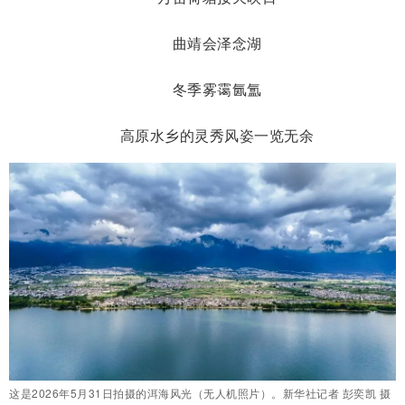
曲靖会泽念湖
冬季雾霭氤氲
高原水乡的灵秀风姿一览无余
这是2026年5月31日拍摄的洱海风光（无人机照片）。新华社记者 彭奕凯 摄