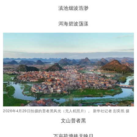
滇池烟波浩渺
洱海碧波荡漾
2026年4月29日拍摄的普者黑风光（无人机照片）。 新华社记者 彭奕凯 摄
文山普者黑
万亩荷塘接天映日