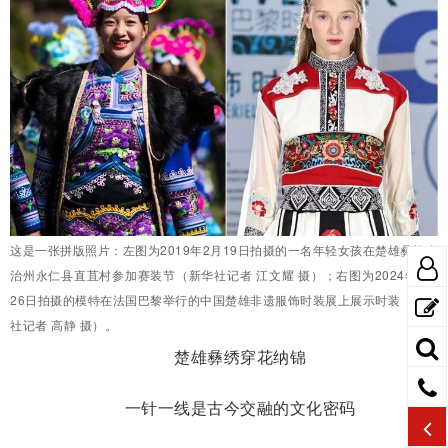
这是一张拼版照片：左图为2019年2月19日拍摄的一名年轻女孩在楚雄彝族自
治州永仁县直苴村参加赛装节（新华社记者 江文耀 摄）；右图为2024年9月
26日拍摄的模特在法国巴黎举行的中国楚雄非遗服饰时装展上展示时装（新华
社记者 高静 摄）。
楚雄彝绣穿花纳锦
一针一线是古今交融的文化密码