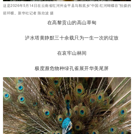
这是2026年5月14日在云南省红河州金平县马鞍底乡“中国·红河蝴蝶谷”拍摄的
箭环蝶。新华社记者 陈欣波 摄
在高黎贡山的高山草甸
泸水塔黄静默三十余载只为一生一次的绽放
在哀牢山林间
极度濒危物种绿孔雀展开华美尾屏