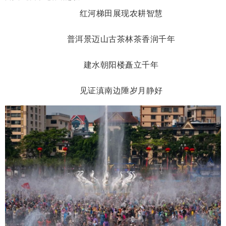
红河梯田展现农耕智慧
普洱景迈山古茶林茶香润千年
建水朝阳楼矗立千年
见证滇南边陲岁月静好