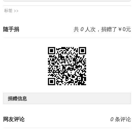
标签 >>
共
人次，捐赠了￥
0
元
随手捐
0
捐赠信息
条评论
网友评论
0