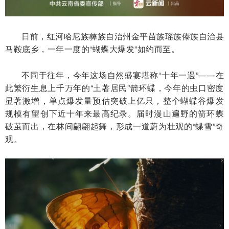
日前，红河哈尼族彝族自治州金平苗族瑶族傣族自治县
马鞍底乡，一年一度的“蝴蝶大爆发”如约而至。
不同于往年，今年这场自然盛宴堪称“十年一遇”——在
此繁衍生息上千万年的“土著居民”箭环蝶，今年的虫口密度
显著激增，单点爆发量预估突破上亿只，整个蝴蝶谷爆发
规模有望创下近十年来最高纪录。届时漫山遍野的箭环蝶
破茧而出，在林间翩翩起舞，形成一道蔚为壮观的“蝶雪”奇
观。