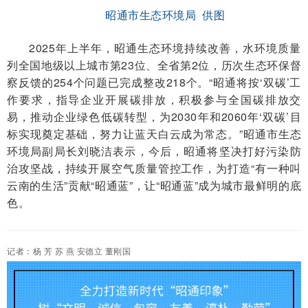
昭通市生态环境局 供图
2025年上半年，昭通生态环境持续改善，水环境质量
列全国地级以上城市第23位、全省第2位，历次生态环保督
察反馈的254个问题已完成整改218个。“昭通将按‘双碳’工
作要求，指导企业开展碳排放，积极参与全国碳排放交
易，推动企业绿色低碳转型，
为
2030
年和
2060
年
‘双碳’目
标实现奠定基础，努力让蓝天白云成为常态。
”昭通市生态
环境局副局长刘晓洁表示，今后，昭通将坚决打好污染防
治攻坚战，持续开展空气质量管控工作，为打造“有一种叫
云南的生活”贡献“昭通蓝”，
让
“昭通蓝”成为城市最鲜明的底
色。
记者：杨 芳 苏 燕 安德立 董刚国