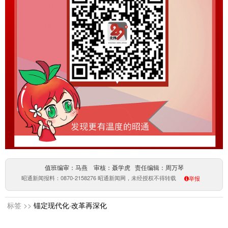
值班编审：马燕 审核：聂学虎 责任编辑：周万琴
昭通新闻报料：0870-2158276 昭通新闻网，未经授权不得转载
举报
标签 >>
锚定现代化·改革再深化