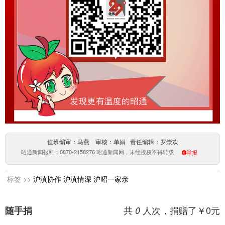
值班编审：马燕 审核：单娟 责任编辑：罗崇欢
昭通新闻报料：0870-2158276 昭通新闻网，未经授权不得转载
举报
标签 >>
沪滇协作
沪滇情深
沪昭一家亲
共
人次，捐赠了￥
0
元
随手捐
0