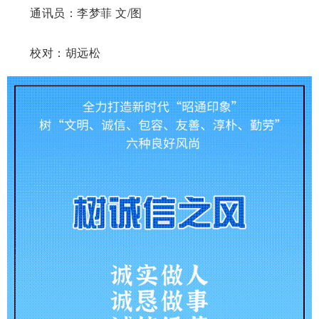
通讯员：李梦菲 文/图
校对：胡远松