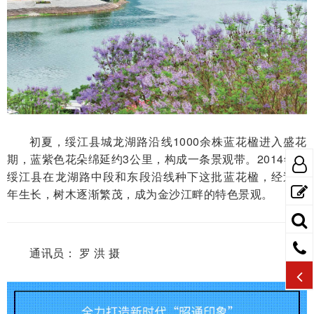
初夏，绥江县城龙湖路沿线1000余株蓝花楹进入盛花
期，蓝紫色花朵绵延约3公里，构成一条景观带。2014年，
绥江县在龙湖路中段和东段沿线种下这批蓝花楹，经过多
年生长，树木逐渐繁茂，成为金沙江畔的特色景观。
通讯员： 罗 洪 摄