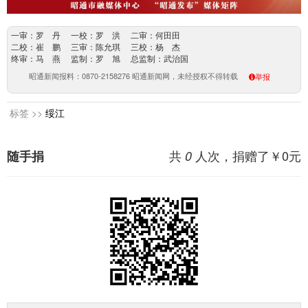
一审：罗 丹 一校：罗 洪 二审：何田田
二校：崔 鹏 三审：陈允琪 三校：杨 杰
终审：马 燕 监制：罗 旭 总监制：武治国
昭通新闻报料：0870-2158276 昭通新闻网，未经授权不得转载
举报
标签 >>
绥江
共
人次，捐赠了￥
0
元
随手捐
0