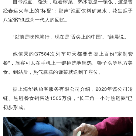
自带泡面、馒头，就着榨菜、热水就是一顿饭，这是曾
经春运火车上的“标配”；那声“泡面饮料矿泉水，花生瓜子
八宝粥”也成为一代人的回忆。
“以前是吃饱就行，现在是‘舌尖上的中国’。”颜晨说。
他值乘的G7584次列车每天都要售卖上百份“定制套
餐”，旅客可以在手机上一键挑选地锅鸡、狮子头等地方美
食。到站后，热气腾腾的饭菜就送到了座位。
据上海华铁旅客服务有限公司介绍，2023年该公司冷
链、热链餐食销售达1505万份，“长三角一小时热链圈”已
初步形成。