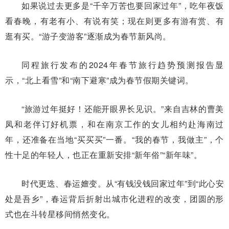
如果说过去更多是“千辛万苦也要回家过年”，吃年夜饭
看春晚，有老有小、有说有笑；现在则更多有游有赏、有
逛有买。“游子变游客”逐渐成为春节新风尚。
同程旅行发布的2024年春节旅行趋势预测报告显
示，“北上看雪”和“南下避寒”成为春节假期关键词。
“旅游过年挺好！还能开眼界长见识。”来自吉林的曹美
凤和老伴订好机票，和在南京工作的女儿相约赴海南过
年，还准备在当地“买买买”一番。“我的春节，我做主”，个
性十足的年轻人，也正在重新安排“新年俗”“新年味”。
时代更迭、春运嬗变。从“有钱没钱回家过年”到“此心安
处是吾乡”，春运背后折射出城市化进程的改变，团圆的形
式也在斗转星移间悄然变化。