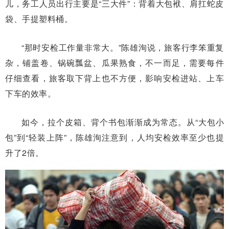
儿，务工人员出行主要是“三大件”：背着大包袱、肩扛蛇皮
袋、手提塑料桶。
“那时安检工作量非常大。”陈雄洵说，旅客行李笨重复
杂，铺盖卷、锅碗瓢盆、瓜果熟食，不一而足，需要每件
仔细查看，旅客取下背上也不方便，影响安检进站、上车
下车的效率。
如今，拉个皮箱、背个书包渐渐成为常态。从“大包小
包”到“轻装上阵”，陈雄洵注意到，人均安检效率至少也提
升了2倍。