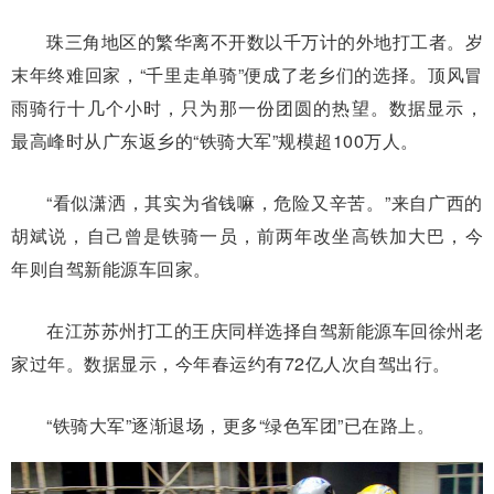
珠三角地区的繁华离不开数以千万计的外地打工者。岁
末年终难回家，“千里走单骑”便成了老乡们的选择。顶风冒
雨骑行十几个小时，只为那一份团圆的热望。数据显示，
最高峰时从广东返乡的“铁骑大军”规模超100万人。
“看似潇洒，其实为省钱嘛，危险又辛苦。”来自广西的
胡斌说，自己曾是铁骑一员，前两年改坐高铁加大巴，今
年则自驾新能源车回家。
在江苏苏州打工的王庆同样选择自驾新能源车回徐州老
家过年。数据显示，今年春运约有72亿人次自驾出行。
“铁骑大军”逐渐退场，更多“绿色军团”已在路上。