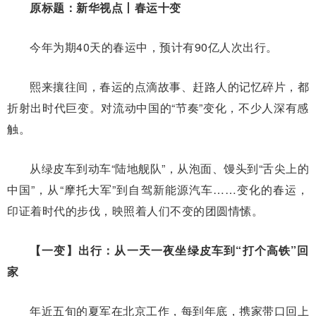
原标题：新华视点丨春运十变
今年为期40天的春运中，预计有90亿人次出行。
熙来攘往间，春运的点滴故事、赶路人的记忆碎片，都
折射出时代巨变。对流动中国的“节奏”变化，不少人深有感
触。
从绿皮车到动车“陆地舰队”，从泡面、馒头到“舌尖上的
中国”，从“摩托大军”到自驾新能源汽车……变化的春运，
印证着时代的步伐，映照着人们不变的团圆情愫。
【一变】出行：从一天一夜坐绿皮车到“打个高铁”回
家
年近五旬的夏军在北京工作，每到年底，携家带口回上