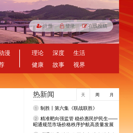
注册
登录
在线投稿
动漫
理论
深度
生活
荐
健康
故事
视界
热新闻
天
周
月
制胜丨第六集《联战联胜》
1
精准靶向强监管 稳价惠民护民生——
2
昭通规范市场价格秩序护航高质量发展