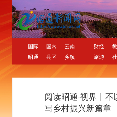
国际
国内
云南
财经
昭通
县区
乡镇
旅游
阅读昭通·视界丨不
写乡村振兴新篇章