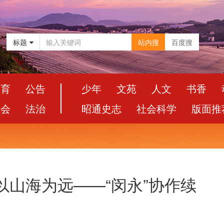
标题
站内搜
百度搜
教育
公告
少年
文苑
人文
书香
社会
法治
昭通史志
社会科学
版面推
以山海为远——“闵永”协作续