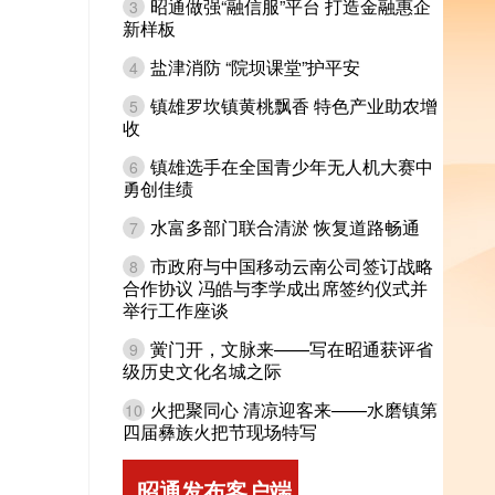
昭通做强“融信服”平台 打造金融惠企
3
新样板
盐津消防 “院坝课堂”护平安
4
镇雄罗坎镇黄桃飘香 特色产业助农增
5
收
镇雄选手在全国青少年无人机大赛中
6
勇创佳绩
水富多部门联合清淤 恢复道路畅通
7
市政府与中国移动云南公司签订战略
8
合作协议 冯皓与李学成出席签约仪式并
举行工作座谈
黉门开，文脉来——写在昭通获评省
9
级历史文化名城之际
火把聚同心 清凉迎客来——水磨镇第
10
四届彝族火把节现场特写
昭通发布客户端