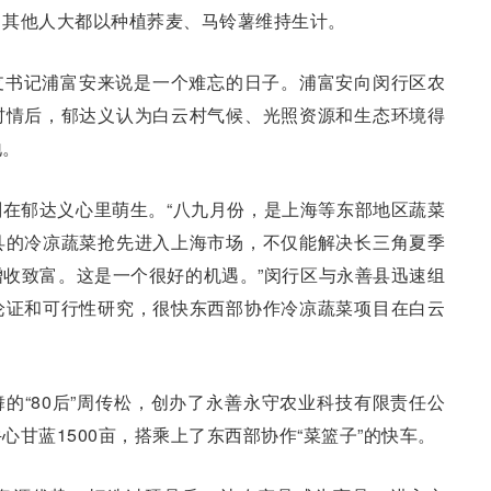
，其他人大都以种植荞麦、马铃薯维持生计。
党总支书记浦富安来说是一个难忘的日子。浦富安向闵行区农
村情后，郁达义认为白云村气候、光照资源和生态环境得
地。
在郁达义心里萌生。“八九月份，是上海等东部地区蔬菜
县的冷凉蔬菜抢先进入上海市场，不仅能解决长三角夏季
收致富。这是一个很好的机遇。”闵行区与永善县迅速组
论证和可行性研究，很快东西部协作冷凉蔬菜项目在白云
的“80后”周传松，创办了永善永守农业科技有限责任公
甘蓝1500亩，搭乘上了东西部协作“菜篮子”的快车。