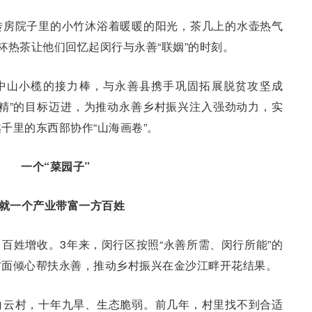
转房院子里的小竹沐浴着暖暖的阳光，茶几上的水壶热气
杯热茶让他们回忆起闵行与永善“联姻”的时刻。
东中山小榄的接力棒，与永善县携手巩固拓展脱贫攻坚成
精”的目标迈进，为推动永善乡村振兴注入强劲动力，实
千里的东西部协作“山海画卷”。
一个“菜园子”
就一个产业带富一方百姓
百姓增收。3年来，闵行区按照“永善所需、闵行所能”的
方面倾心帮扶永善，推动乡村振兴在金沙江畔开花结果。
白云村，十年九旱、生态脆弱。前几年，村里找不到合适