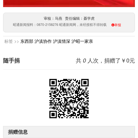
审核：马燕 责任编辑：聂学虎
昭通新闻报料：0870-2158276 昭通新闻网，未经授权不得转载
举报
标签 >>
东西部
沪滇协作
沪滇情深
沪昭一家亲
共
人次，捐赠了￥
0
元
随手捐
0
捐赠信息