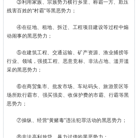
③利用家族、宗族势力横行乡里、称霸一方、欺压
残害百姓的“村霸”等黑恶势力；
④在征地、租地、拆迁、工程项目建设等过程中煽
动闹事的黑恶势力；
⑤在建筑工程、交通运输、矿产资源、渔业捕捞等
行业、领域，强揽工程、恶意竞标、非法占地、滥开滥
采的黑恶势力；
⑥在商贸集市、批发市场、车站码头、旅游景区等
场所欺行霸市、强买强卖、收保护费的市霸、行霸等黑
恶势力；
⑦操纵、经营“黄赌毒”违法犯罪活动的黑恶势力；
⑧非法高利放贷、暴力讨债的黑恶势力；