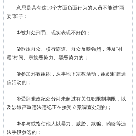
意思是具有这10个方面负面行为的人员不能进“两
委”班子：
①
被判处刑罚、现实表现不好的；
②
欺压群众、横行霸道、群众反映强烈，涉及“村
霸”村闹、宗族恶势力、黑恶势力的；
③
参加邪教组织，从事地下宗教活动，组织封建迷
信活动的；
④
受到党政纪处分尚未超过有关任职限制期限，以
及涉嫌严重违法违纪正在接受立案调查处理的；
⑤
参与或指使他人以暴力、威胁、欺骗、贿赂等违
法手段参选的；