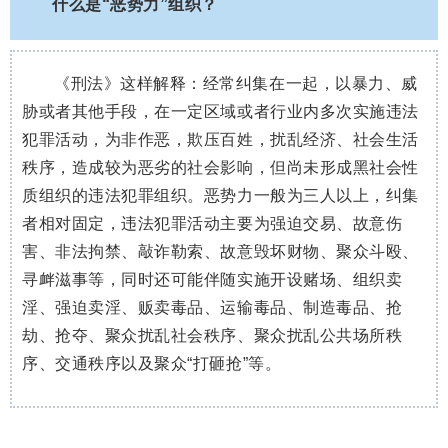
2
什么是“恶势力”组织？
《刑法》这样解释：经常纠集在一起，以暴力、威
胁或者其他手段，在一定区域或者行业内多次实施违法
犯罪活动，为非作恶，欺压百姓，扰乱经济、社会生活
秩序，造成较为恶劣的社会影响，但尚未形成黑社会性
质组织的违法犯罪组织。恶势力一般为三人以上，纠集
者相对固定，违法犯罪活动主要为强迫交易、故意伤
害、非法拘禁、敲诈勒索、故意毁坏财物、聚众斗殴、
寻衅滋事等，同时还可能伴随实施开设赌场、组织卖
淫、强迫卖淫、贩卖毒品、运输毒品、制造毒品、抢
劫、抢夺、聚众扰乱社会秩序、聚众扰乱公共场所秩
序、交通秩序以及聚众“打砸抢”等。