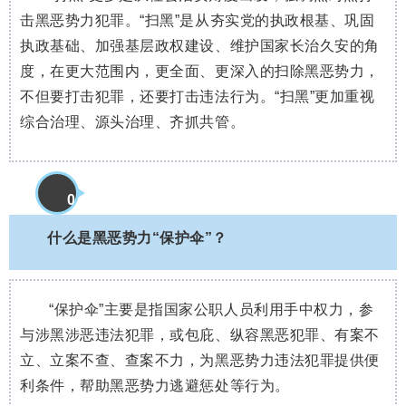
击黑恶势力犯罪。“扫黑”是从夯实党的执政根基、巩固
执政基础、加强基层政权建设、维护国家长治久安的角
度，在更大范围内，更全面、更深入的扫除黑恶势力，
不但要打击犯罪，还要打击违法行为。“扫黑”更加重视
综合治理、源头治理、齐抓共管。
0
6
什么是黑恶势力“保护伞”？
“保护伞”主要是指国家公职人员利用手中权力，参
与涉黑涉恶违法犯罪，或包庇、纵容黑恶犯罪、有案不
立、立案不查、查案不力，为黑恶势力违法犯罪提供便
利条件，帮助黑恶势力逃避惩处等行为。