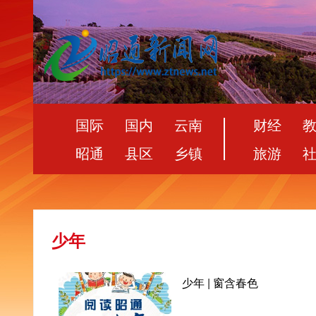
国际
国内
云南
财经
昭通
县区
乡镇
旅游
少年
少年 | 窗含春色