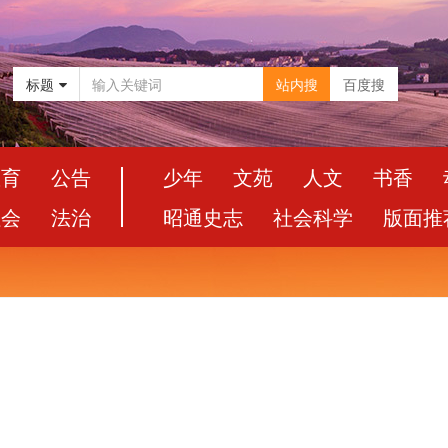
标题
站内搜
百度搜
教育
公告
少年
文苑
人文
书香
社会
法治
昭通史志
社会科学
版面推