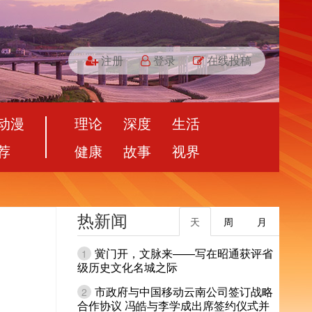
注册
登录
在线投稿
动漫
理论
深度
生活
荐
健康
故事
视界
热新闻
天
周
月
黉门开，文脉来——写在昭通获评省
1
级历史文化名城之际
市政府与中国移动云南公司签订战略
2
合作协议 冯皓与李学成出席签约仪式并