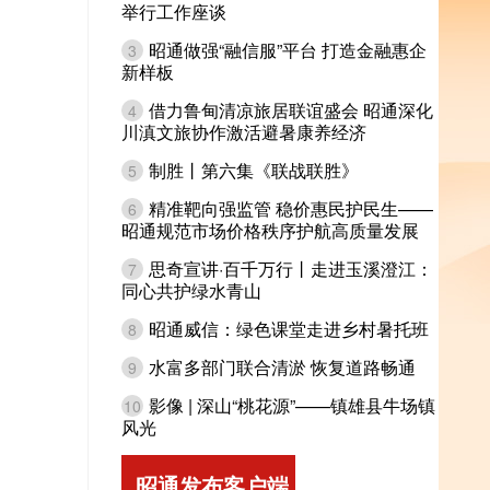
举行工作座谈
昭通做强“融信服”平台 打造金融惠企
3
新样板
借力鲁甸清凉旅居联谊盛会 昭通深化
4
川滇文旅协作激活避暑康养经济
制胜丨第六集《联战联胜》
5
精准靶向强监管 稳价惠民护民生——
6
昭通规范市场价格秩序护航高质量发展
思奇宣讲·百千万行丨走进玉溪澄江：
7
同心共护绿水青山
昭通威信：绿色课堂走进乡村暑托班
8
水富多部门联合清淤 恢复道路畅通
9
影像 | 深山“桃花源”——镇雄县牛场镇
10
风光
昭通发布客户端