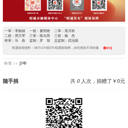
一审：李丽娟 一校：夏明艳 二审：茶月秋
二校：周万琴 三审：陈允琪 三校：杨 杰
终审：马 燕 监制：罗 旭 总监制：武治国
昭通新闻报料：0870-2158276 昭通新闻网，未经授权不得转载
举报
标签 >>
少年
共
人次，捐赠了￥
0
元
随手捐
0