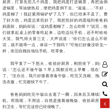
厨房，打算先煎几个鸡蛋。我把鸡蛋打进碗里，再把油倒
进锅里，等油烧热后，便把鸡蛋倒下去。“滋滋……”不好，
鸡蛋糊了！我赶紧用锅铲铲了几下，但已经来不及了。费
了好大劲，鸡蛋总算煎好了。我把煎好的鸡蛋端到爸爸妈
妈面前，妈妈却说：“这鸡蛋都糊了，怎么吃呀？”说完，他
们就拿起桌上的零食吃起来，边吃边玩手机，还不时哈哈
大笑。我气得火冒三丈，大声说道：“你们怎么这么不听
话，就不能乖一点，体谅一下我吗？”可他们好像没听见一
样，依旧自顾自地玩手机、吃零食。
我平复了一下怒火，收拾好厨房，刚想坐下，妈妈又
说：“怎么还不做午饭？早上我都没吃上早餐，现在可饿
了。”没办法，我只好接着准备午饭，吃完又洗碗、拖地、
洗衣服，忙完都快下午了。
爸爸妈妈吃完午饭出去逛了一圈，回来后又继续玩手
机。而我呢，不用说，自然是接着做晚饭、收拾厨房、打
扫卫生，等忙完这些已经很晚了。