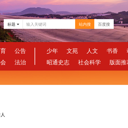
标题
站内搜
百度搜
教育
公告
少年
文苑
人文
书香
社会
法治
昭通史志
社会科学
版面推
游人