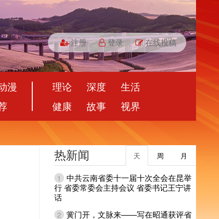
注册
登录
在线投稿
动漫
理论
深度
生活
荐
健康
故事
视界
热新闻
天
周
月
中共云南省委十一届十次全会在昆举
1
行 省委常委会主持会议 省委书记王宁讲
话
黉门开，文脉来——写在昭通获评省
2