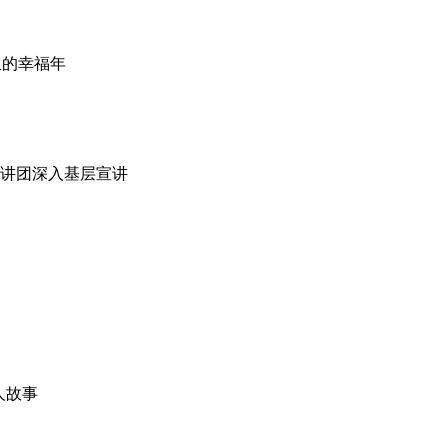
里的幸福年
宣讲团深入基层宣讲
人故事