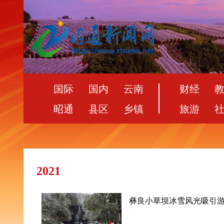
国际
国内
云南
财经
昭通
县区
乡镇
旅游
2021
彝良小草坝冰雪风光吸引