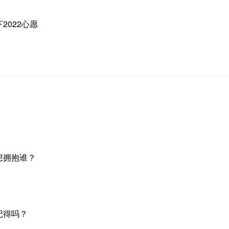
2022心愿
想拥抱谁？
记得吗？