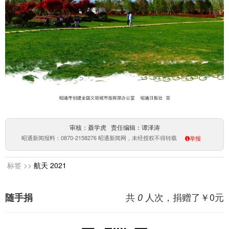
审核：聂学虎 责任编辑：谭泽涛
昭通新闻报料：0870-2158276 昭通新闻网，未经授权不得转载
举报
标签 >>
航天
2021
共
人次，捐赠了￥
0
元
随手捐
0