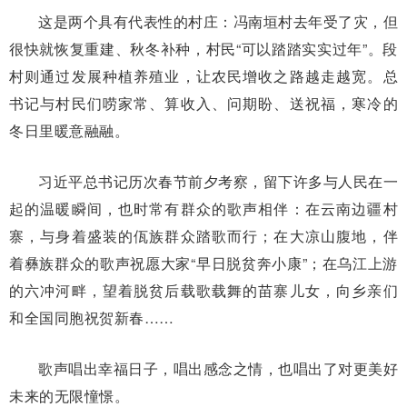
这是两个具有代表性的村庄：冯南垣村去年受了灾，但
很快就恢复重建、秋冬补种，村民“可以踏踏实实过年”。段
村则通过发展种植养殖业，让农民增收之路越走越宽。总
书记与村民们唠家常、算收入、问期盼、送祝福，寒冷的
冬日里暖意融融。
习近平总书记历次春节前夕考察，留下许多与人民在一
起的温暖瞬间，也时常有群众的歌声相伴：在云南边疆村
寨，与身着盛装的佤族群众踏歌而行；在大凉山腹地，伴
着彝族群众的歌声祝愿大家“早日脱贫奔小康”；在乌江上游
的六冲河畔，望着脱贫后载歌载舞的苗寨儿女，向乡亲们
和全国同胞祝贺新春……
歌声唱出幸福日子，唱出感念之情，也唱出了对更美好
未来的无限憧憬。