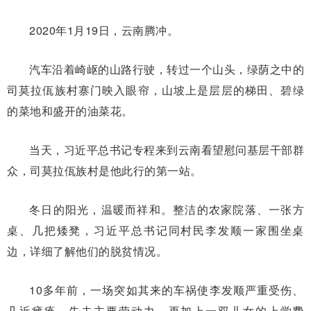
2020年1月19日，云南腾冲。
汽车沿着崎岖的山路行驶，转过一个山头，绿荫之中的
司莫拉佤族村寨门映入眼帘，山坡上是层层的梯田、碧绿
的菜地和盛开的油菜花。
当天，习近平总书记专程来到云南看望慰问基层干部群
众，司莫拉佤族村是他此行的第一站。
冬日的阳光，温暖而祥和。整洁的农家院落、一张方
桌、几把矮凳，习近平总书记同村民李发顺一家围坐桌
边，详细了解他们的脱贫情况。
10多年前，一场突如其来的车祸使李发顺严重受伤、
几近瘫痪。失去主要劳动力，再加上一双儿女的上学费