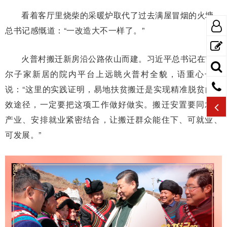
看着客厅里烧柴的采暖炉取代了过去满屋冒烟的火塘，
总书记感慨道：“一改造大不一样了。”
火普村搬迁新房沿公路依山而建。习近平总书记在吉地
尔子家新居的院内平台上远眺火普村全貌，语重心长地
说：“这里的实践证明，易地扶贫搬迁是实现精准脱贫的有
效途径，一定要把这项工作做好做实。搬迁安置要同发展
产业、安排就业紧密结合，让搬迁群众能住下、可就业、
可发展。”