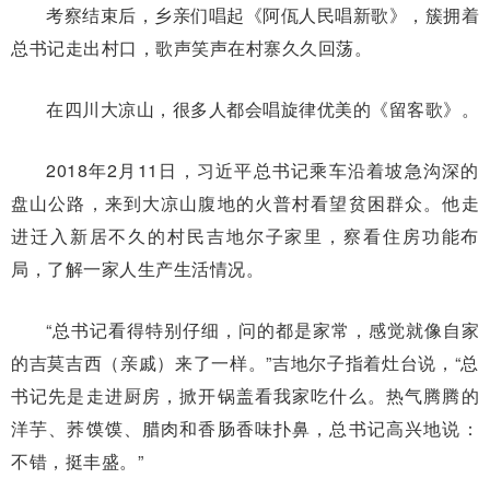
考察结束后，乡亲们唱起《阿佤人民唱新歌》，簇拥着
总书记走出村口，歌声笑声在村寨久久回荡。
在四川大凉山，很多人都会唱旋律优美的《留客歌》。
2018年2月11日，习近平总书记乘车沿着坡急沟深的
盘山公路，来到大凉山腹地的火普村看望贫困群众。他走
进迁入新居不久的村民吉地尔子家里，察看住房功能布
局，了解一家人生产生活情况。
“总书记看得特别仔细，问的都是家常，感觉就像自家
的吉莫吉西（亲戚）来了一样。”吉地尔子指着灶台说，“总
书记先是走进厨房，掀开锅盖看我家吃什么。热气腾腾的
洋芋、荞馍馍、腊肉和香肠香味扑鼻，总书记高兴地说：
不错，挺丰盛。”