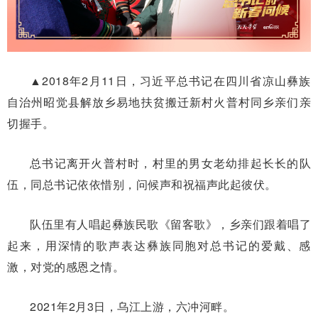
▲2018年2月11日，习近平总书记在四川省凉山彝族
自治州昭觉县解放乡易地扶贫搬迁新村火普村同乡亲们亲
切握手。
总书记离开火普村时，村里的男女老幼排起长长的队
伍，同总书记依依惜别，问候声和祝福声此起彼伏。
队伍里有人唱起彝族民歌《留客歌》，乡亲们跟着唱了
起来，用深情的歌声表达彝族同胞对总书记的爱戴、感
激，对党的感恩之情。
2021年2月3日，乌江上游，六冲河畔。