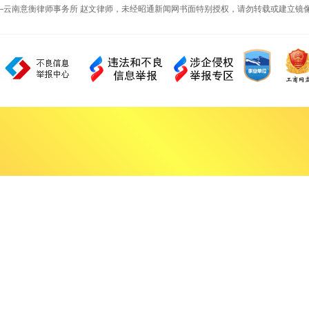
—云南意衡律师事务所 赵文律师，未经昭通新闻网书面特别授权，请勿转载或建立镜像