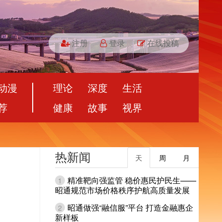
注册
登录
在线投稿
动漫
理论
深度
生活
荐
健康
故事
视界
热新闻
天
周
月
精准靶向强监管 稳价惠民护民生——
1
昭通规范市场价格秩序护航高质量发展
昭通做强“融信服”平台 打造金融惠企
2
新样板