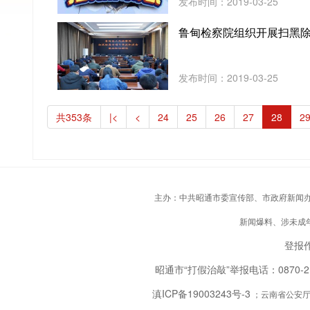
发布时间：2019-03-25
鲁甸检察院组织开展扫黑
发布时间：2019-03-25
共353条
|<
<
24
25
26
27
28
2
主办：中共昭通市委宣传部、市政府新闻办；承
新闻爆料、涉未成年人
登报作
昭通市“打假治敲”举报电话：0870-
滇ICP备19003243号-3
；云南省公安厅备