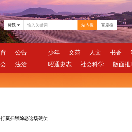
标题
站内搜
百度搜
教育
公告
少年
文苑
人文
书香
社会
法治
昭通史志
社会科学
版面推
决打赢扫黑除恶这场硬仗