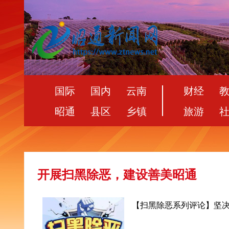
国际
国内
云南
财经
昭通
县区
乡镇
旅游
开展扫黑除恶，建设善美昭通
【扫黑除恶系列评论】坚