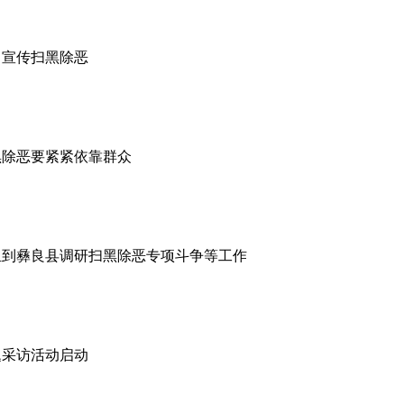
目宣传扫黑除恶
黑除恶要紧紧依靠群众
组到彝良县调研扫黑除恶专项斗争等工作
题采访活动启动