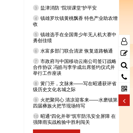
盐津消防 “院坝课堂”护平安
3
镇雄罗坎镇黄桃飘香 特色产业助农增
4
收
镇雄选手在全国青少年无人机大赛中
5
勇创佳绩
水富多部门联合清淤 恢复道路畅通
6
市政府与中国移动云南公司签订战略
7
合作协议 冯皓与李学成出席签约仪式并
举行工作座谈
黉门开，文脉来——写在昭通获评省
8
级历史文化名城之际
火把聚同心 清凉迎客来——水磨镇第
9
四届彝族火把节现场特写
昭通“四化并举”筑牢防汛安全屏障 在
10
强降雨实战检验中胜利闯关