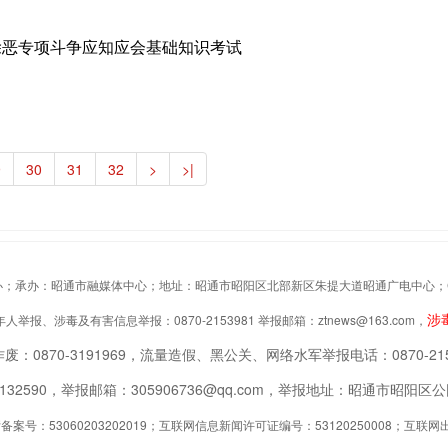
除恶专项斗争应知应会基础知识考试
9
30
31
32
>
>|
办：昭通市融媒体中心；地址：昭通市昭阳区北部新区朱提大道昭通广电中心；Copyrigh
涉
举报、涉毒及有害信息举报：0870-2153981 举报邮箱：ztnews@163.com，
废：0870-3191969，流量造假、黑公关、网络水军举报电话：0870-215
2132590，举报邮箱：305906736@qq.com，举报地址：昭通市昭
案号：53060203202019；互联网信息新闻许可证编号：53120250008；互