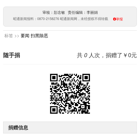
审核：彭念敏 责任编辑：李丽娟
昭通新闻报料：0870-2158276 昭通新闻网，未经授权不得转载
举报
标签 >>
要闻
扫黑除恶
共
人次，捐赠了￥
0
元
随手捐
0
捐赠信息