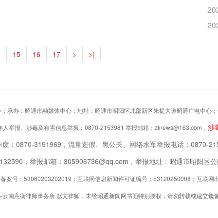
20
20
4
15
16
17
>
>|
办：昭通市融媒体中心；地址：昭通市昭阳区北部新区朱提大道昭通广电中心；Copyrigh
涉
举报、涉毒及有害信息举报：0870-2153981 举报邮箱：ztnews@163.com，
废：0870-3191969，流量造假、黑公关、网络水军举报电话：0870-215
2132590，举报邮箱：305906736@qq.com，举报地址：昭通市昭
案号：53060203202019；互联网信息新闻许可证编号：53120250008；互
—云南意衡律师事务所 赵文律师，未经昭通新闻网书面特别授权，请勿转载或建立镜像