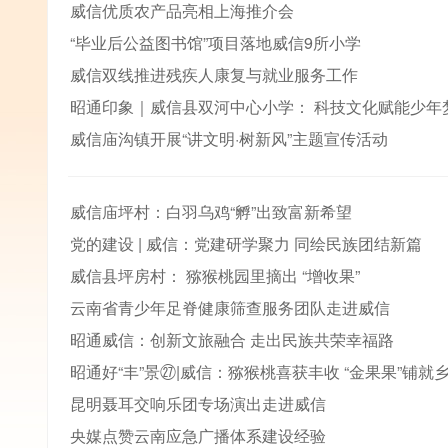
威信优质农产品亮相上海推介会
“毕业后公益图书馆”项目落地威信9所小学
威信双线推进残疾人康复与就业服务工作
昭通印象｜威信县双河中心小学： 科技文化赋能少年
威信庙沟镇开展“讲文明·树新风”主题宣传活动
威信庙坪村：白羽乌鸡“孵”出致富新希望
党的建设 | 威信：党建研学聚力 同绘民族团结新篇
威信县坪房村： 猕猴桃园里摘出 “增收果”
云南省青少年足脊健康筛查服务团队走进威信
昭通威信：创新文旅融合 走出民族共荣幸福路
昭通好“丰”景㉗|威信：猕猴桃喜获丰收 “金果果”铺就乡
昆明聂耳交响乐团专场演出走进威信
央媒点赞云南应急广播体系建设经验