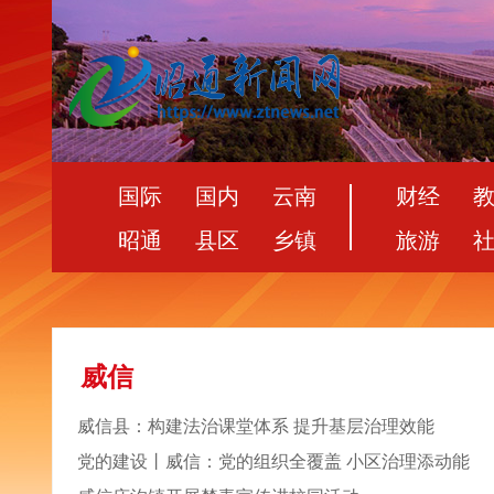
国际
国内
云南
财经
昭通
县区
乡镇
旅游
威信
威信县：构建法治课堂体系 提升基层治理效能
党的建设丨威信：党的组织全覆盖 小区治理添动能