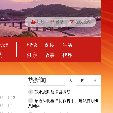
注册
登录
在线投稿
动漫
理论
深度
生活
荐
健康
故事
视界
热新闻
天
周
月
苏永忠到盐津县调研
1
25-11-12
昭通深化检律协作携手共建法律职业
2
25-11-11
共同体