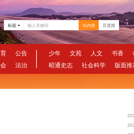
标题
站内搜
百度搜
教育
公告
少年
文苑
人文
书香
社会
法治
昭通史志
社会科学
版面推
20
20