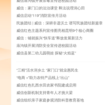
威信庙沟镇开展禁毒宣传进校园活动
威信：家门口的法治课堂 释法说理润心田
威信启动“119”消防宣传月活动
民族团结 | 威信：深耕非遗沃土 谱写民族团结新篇章
威信红色主题系列宣传图亮相昆明9个核心商圈
威信：铺就振兴“快车道”释放发展新活力
庙沟镇开展消防安全宣传进校园活动
威信县第二幼儿园萌娃 探秘“火焰蓝”
“三精”活水润乡土 “家门口”就业惠民生
“电商 +”助力农特产品线上“出山”
威信红色扎西水田农家书院建成启用
威信创新机制支持青年人才挑大梁
威信组织亲子家庭参观消防科普教育基地