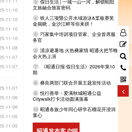
25-11-11
假日生活 | 一城一山一河，解锁昭阳
3
文旅融合致富密码
25-11-10
铁人三项暨公开水域游泳&桨板赛奖
4
25-11-10
金揭晓，金沙江畔等你来拼！
25-11-10
巧家集中培训项目管家、企业首席服
5
25-11-10
务官
25-11-08
清凉避暑地·火热彝家情 昭通火把节晚
6
会火热上演
25-11-07
25-11-07
《昭通日报·假日生活》2026年第10
7
期
彝良两部门联合开展主题宣传活动
8
25-11-07
悦行善举・爱满秋城昭通公益
9
25-11-06
Citywalk打卡活动圆满落幕
25-11-06
昭通各族少年同心研学石榴花开浸润
10
童心
25-11-05
25-11-05
昭通发布客户端