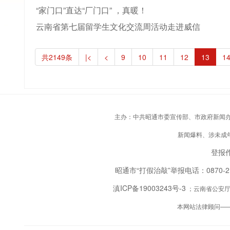
“家门口”直达“厂门口” ，真暖！
云南省第七届留学生文化交流周活动走进威信
共2149条
|<
<
9
10
11
12
13
1
主办：中共昭通市委宣传部、市政府新闻办；承
新闻爆料、涉未成年人
登报作
昭通市“打假治敲”举报电话：0870-
滇ICP备19003243号-3
；云南省公安厅备
本网站法律顾问—