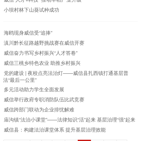
小坝村林下山葵试种成功
海鸥现身威信受“追捧”
滇川黔长征路越野挑战赛在威信开赛
威信奋力书写乡村振兴“人才答卷”
威信三桃乡特色农业 助推乡村振兴
党的建设 | 夜校点亮法治灯——威信县扎西镇打通基层普
法“最后一公里”
多元活动助力学生全面发展
威信举行政府专职消防队伍比武竞赛
威信跨部门联动为企业排忧解难
庙沟镇“法治小课堂”——法律知识“活”起来 基层治理“强”起来
威信县：构建法治课堂体系 提升基层治理效能