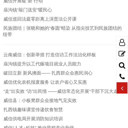
威信开展暖“新”行动
庙沟镇“敲门送安”暖民心
威信巡回法庭零距离上演普法公开课
民族团结｜张晓和她的“春圆”蜡染 从指尖技艺到民族团结的
纽带
云南威信：创新举措 打造信访工作法治化样板
庙沟镇提升以工代赈项目就业人员能力
破旧立新 新风拂面—— 扎西群众会惠民润心
威信优化农机报废服务 让农户省心又实惠
“走”出实效 “访”出民情 ——威信常态化开展“干部下沉大走访”
威信县：小板凳群众会接地气见实效
扎西镇趣味课堂传递饮食智慧
威信供电局开展消防知识培训
威信“人才+科技” 推动旱稻产业升级