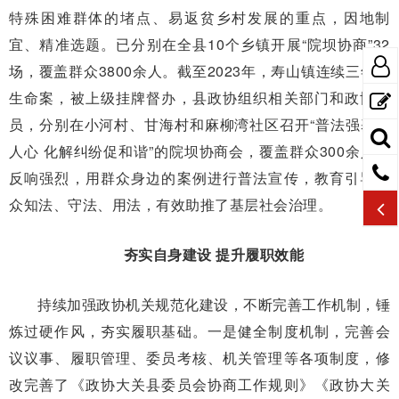
特殊困难群体的堵点、易返贫乡村发展的重点，因地制
宜、精准选题。已分别在全县10个乡镇开展“院坝协商”32
场，覆盖群众3800余人。截至2023年，寿山镇连续三年发
生命案，被上级挂牌督办，县政协组织相关部门和政协委
员，分别在小河村、甘海村和麻柳湾社区召开“普法强基入
人心 化解纠纷促和谐”的院坝协商会，覆盖群众300余人，
反响强烈，用群众身边的案例进行普法宣传，教育引导群
众知法、守法、用法，有效助推了基层社会治理。
夯实自身建设 提升履职效能
持续加强政协机关规范化建设，不断完善工作机制，锤
炼过硬作风，夯实履职基础。一是健全制度机制，完善会
议议事、履职管理、委员考核、机关管理等各项制度，修
改完善了《政协大关县委员会协商工作规则》《政协大关