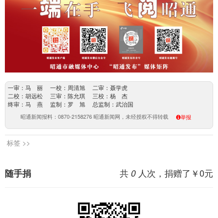
一审：马 丽 一校：周清旭 二审：聂学虎
二校：胡远松 三审：陈允琪 三校：杨 杰
终审：马 燕 监制：罗 旭 总监制：武治国
昭通新闻报料：0870-2158276 昭通新闻网，未经授权不得转载
举报
标签 >>
共
人次，捐赠了￥
0
元
随手捐
0