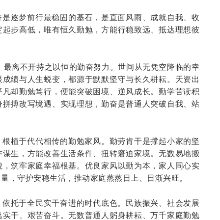
奋是逐梦前行最稳固的基石，是直面风雨、成就自我、收
定起步高低，唯有恒久勤勉，方能行稳致远、抵达理想彼
，最离不开持之以恒的勤奋努力。世间从无凭空降临的幸
眼成绩与人生蜕变，都源于默默坚守与长久耕耘。天资出
平凡却勤勉笃行，便能突破困境、逆风成长。勤学苦读积
身拼搏改写境遇、实现理想，勤奋是普通人突破自我、站
，根植于代代相传的勤勉家风。勤劳肯干是撑起小家的坚
作谋生，方能改善生活条件、扭转窘迫家境。无数易地搬
貌，筑牢家庭幸福根基。优良家风以勤为本，家人同心实
力量，守护安稳生活，推动家庭蒸蒸日上、日渐兴旺。
，依托于全民实干奋进的时代底色。民族振兴、社会发展
恳实干、艰苦奋斗。无数普通人躬身耕耘、万千家庭勤勉