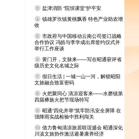
盐津消防 “院坝课堂”护平安
3
镇雄罗坎镇黄桃飘香 特色产业助农增
4
收
市政府与中国移动云南公司签订战略
5
合作协议 冯皓与李学成出席签约仪式并
举行工作座谈
黉门开，文脉来——写在昭通获评省
6
级历史文化名城之际
假日生活 | 一城一山一河，解锁昭阳
7
文旅融合致富密码
火把聚同心 清凉迎客来——水磨镇第
8
四届彝族火把节现场特写
昭通“四化并举”筑牢防汛安全屏障 在
9
强降雨实战检验中胜利闯关
借力鲁甸清凉旅居联谊盛会 昭通深化
10
川滇文旅协作激活避暑康养经济