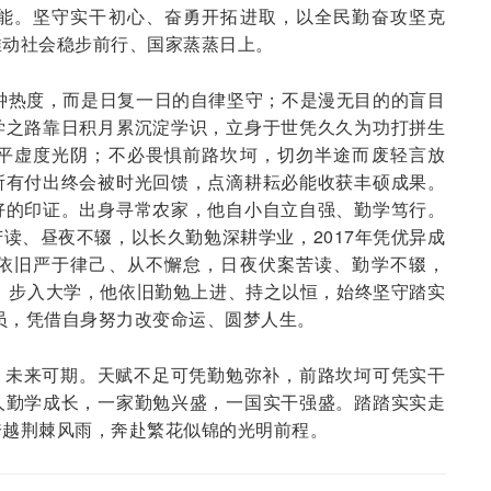
能。坚守实干初心、奋勇开拓进取，以全民勤奋攻坚克
推动社会稳步前行、国家蒸蒸日上。
钟热度，而是日复一日的自律坚守；不是漫无目的的盲目
学之路靠日积月累沉淀学识，立身于世凭久久为功打拼生
平虚度光阴；不必畏惧前路坎坷，切勿半途而废轻言放
所有付出终会被时光回馈，点滴耕耘必能收获丰硕成果。
好的印证。出身寻常农家，他自小自立自强、勤学笃行。
读、昼夜不辍，以长久勤勉深耕学业，2017年凭优异成
依旧严于律己、从不懈怠，日夜伏案苦读、勤学不辍，
校。步入大学，他依旧勤勉上进、持之以恒，始终坚守踏实
务员，凭借自身努力改变命运、圆梦人生。
，未来可期。天赋不足可凭勤勉弥补，前路坎坷可凭实干
人勤学成长，一家勤勉兴盛，一国实干强盛。踏踏实实走
跨越荆棘风雨，奔赴繁花似锦的光明前程。