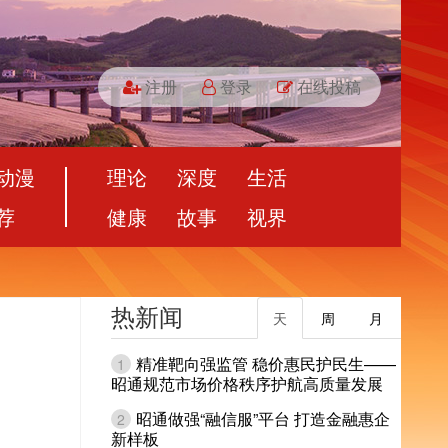
注册
登录
在线投稿
动漫
理论
深度
生活
荐
健康
故事
视界
热新闻
天
周
月
精准靶向强监管 稳价惠民护民生——
1
昭通规范市场价格秩序护航高质量发展
昭通做强“融信服”平台 打造金融惠企
2
新样板