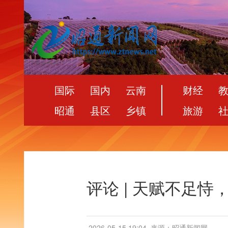
国际
国内
云南
财经
昭通
县区
乡镇
旅游
评论 | 天赋不足
2026-05-15 19:04
来源：昭通新闻网