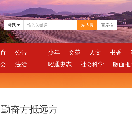
标题
站内搜
百度搜
教育
公告
少年
文苑
人文
书香
社会
法治
昭通史志
社会科学
版面推
恃，勤奋方抵远方