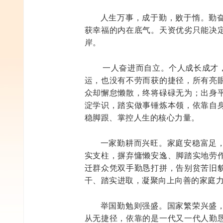
人生万事，成于勤，败于惰。勤
获幸福的内在底气。天资优劣只能决
岸。
一人奋进而自立。个人成长成才
运，也没有不劳而获的捷径，所有亮
众却懈怠懒散，终将碌碌无为；出身
淀学识，踏实做事锤炼本领，依靠自
稳脚跟、掌控人生的核心力量。
一家勤耕而兴旺。家庭安稳富足
实支柱，摒弃慵懒安逸、脚踏实地劳
迁群众凭双手勤恳打拼，告别贫苦旧
干、踏实进取，凝聚向上向善的家庭
举国勤勉则强盛。国家繁荣兴盛
从无捷径，依靠的是一代又一代人勤