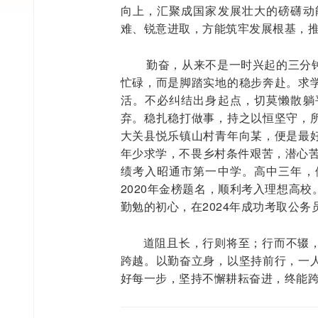
向上，汇聚成国家发展壮大的磅礴动
难、锐意进取，方能筑牢发展根基，
勤奋，从来不是一时兴起的三分
忙碌，而是脚踏实地的稳步奔赴。求
活。不必纠结出身起点，切莫懒散躺
弃。稳扎稳打做事，持之以恒坚守，
大关县悦乐镇山村青年向某，便是最
年少求学，不畏乡村条件艰苦，潜心苦
绩考入昭通市第一中学。高中三年，
2020年金榜题名，顺利考入理想高
勤勉的初心，在2024年成功考取公
道阻且长，行则将至；行而不辍
跨越。以勤奋立身，以坚持前行，一
好每一步，坚持不懈耕耘奋进，终能